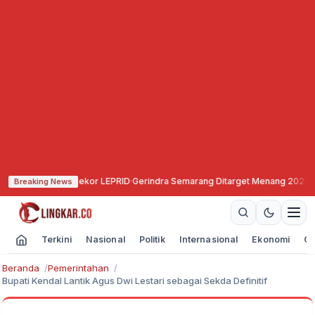
ecahkan Rekor LEPRID
·
Gerindra Semarang Ditarget Menang 2029, Sudaryon
Breaking News
Terkini
Nasional
Politik
Internasional
Ekonomi
Ol
Beranda
Pemerintahan
Bupati Kendal Lantik Agus Dwi Lestari sebagai Sekda Definitif