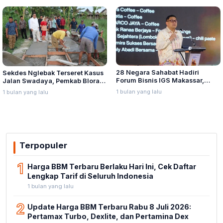
28 Negara Sahabat Hadiri
Sekdes Nglebak Terseret Kasus
Forum Bisnis IGS Makassar,
Jalan Swadaya, Pemkab Blora
Munafri Tawarkan Investasi
Sebut Pendampingan Hukum
1 bulan yang lalu
1 bulan yang lalu
Stadion Untia
Bukan Kewenangannya
Terpopuler
1
Harga BBM Terbaru Berlaku Hari Ini, Cek Daftar
Lengkap Tarif di Seluruh Indonesia
1 bulan yang lalu
2
Update Harga BBM Terbaru Rabu 8 Juli 2026:
Pertamax Turbo, Dexlite, dan Pertamina Dex