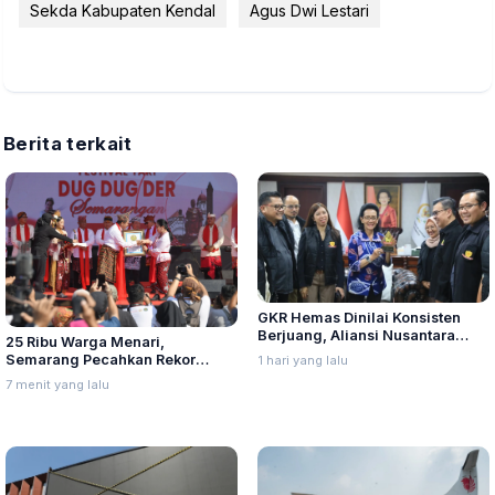
Sekda Kabupaten Kendal
Agus Dwi Lestari
Berita terkait
GKR Hemas Dinilai Konsisten
Berjuang, Aliansi Nusantara
25 Ribu Warga Menari,
Berikan Penghargaan Sebagai
Semarang Pecahkan Rekor
1 hari yang lalu
Perempuan Pejuang Otonomi
LEPRID
7 menit yang lalu
Daerah