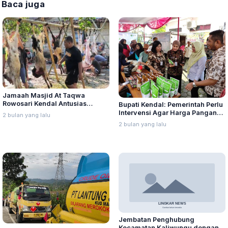
Baca juga
Jamaah Masjid At Taqwa
Rowosari Kendal Antusias
Bupati Kendal: Pemerintah Perlu
Berkurban, Sembelih 22 Sapi
Intervensi Agar Harga Pangan
2 bulan yang lalu
dan 15 Ekor Kambing
Tidak Memberatkan Masyarakat
2 bulan yang lalu
Jembatan Penghubung
Kecamatan Kaliwungu dengan