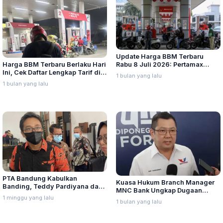
Update Harga BBM Terbaru
Harga BBM Terbaru Berlaku Hari
Rabu 8 Juli 2026: Pertamax
Ini, Cek Daftar Lengkap Tarif di
Turbo, Dexlite, dan Pertamina
1 bulan yang lalu
Seluruh Indonesia
Dex Turun
1 bulan yang lalu
PTA Bandung Kabulkan
Kuasa Hukum Branch Manager
Banding, Teddy Pardiyana dan
MNC Bank Ungkap Dugaan
Bintang Ditetapkan Ahli Waris
1 minggu yang lalu
Penganiayaan oleh Hary Tanoe
1 bulan yang lalu
Lina Jubaedah
di MNC Towe