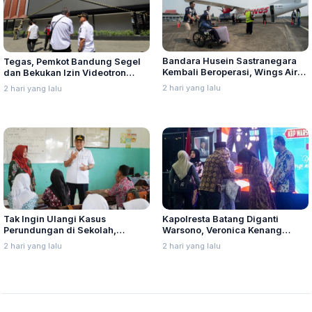
Bandara Husein Sastranegara
Tegas, Pemkot Bandung Segel
Kembali Beroperasi, Wings Air
dan Bekukan Izin Videotron
Buka Rute Penerbangan
Gegara Tebang Pohon untuk
2 hari yang lalu
2 hari yang lalu
Bandung-Palembang
Tingkatkan Visibilitas
Tak Ingin Ulangi Kasus
Kapolresta Batang Diganti
Perundungan di Sekolah,
Warsono, Veronica Kenang
Nurkholes Minta Perkuat
Kedatangannya Disambut Banjir
2 hari yang lalu
2 hari yang lalu
Pengawasan Murid