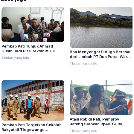
Pemkab Pati Tunjuk Ahmad
Husin Jadi Plt Direktur RSUD
Bau Menyengat Diduga Berasal
Soewondo
dari Limbah PT Dua Putra, Warga
1 bulan yang lalu
Mengeluh Mual hingga Muntah
1 bulan yang lalu
Atasi Rob di Pati, Pemprov
Jateng Siapkan Rp400 Juta
Pemkab Pati Targetkan Sekolah
Bangun Tanggul Darurat
Rakyat di Tlogowungu
1 bulan yang lalu