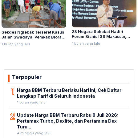
28 Negara Sahabat Hadiri
Sekdes Nglebak Terseret Kasus
Forum Bisnis IGS Makassar,
Jalan Swadaya, Pemkab Blora
Munafri Tawarkan Investasi
Sebut Pendampingan Hukum
1 bulan yang lalu
1 bulan yang lalu
Stadion Untia
Bukan Kewenangannya
Terpopuler
1
Harga BBM Terbaru Berlaku Hari Ini, Cek Daftar
Lengkap Tarif di Seluruh Indonesia
1 bulan yang lalu
2
Update Harga BBM Terbaru Rabu 8 Juli 2026:
Pertamax Turbo, Dexlite, dan Pertamina Dex
Turu...
4 minggu yang lalu