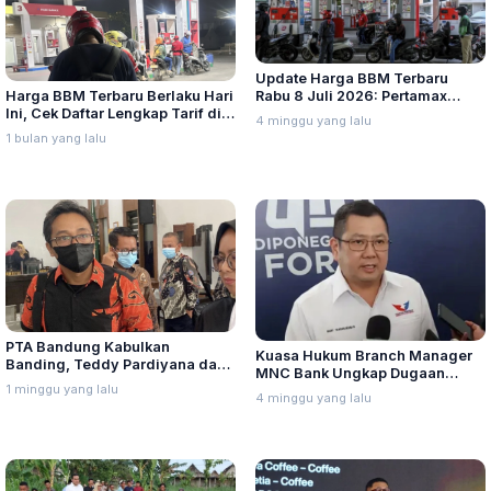
Update Harga BBM Terbaru
Harga BBM Terbaru Berlaku Hari
Rabu 8 Juli 2026: Pertamax
Ini, Cek Daftar Lengkap Tarif di
Turbo, Dexlite, dan Pertamina
4 minggu yang lalu
Seluruh Indonesia
Dex Turun
1 bulan yang lalu
PTA Bandung Kabulkan
Kuasa Hukum Branch Manager
Banding, Teddy Pardiyana dan
MNC Bank Ungkap Dugaan
Bintang Ditetapkan Ahli Waris
1 minggu yang lalu
Penganiayaan oleh Hary Tanoe
4 minggu yang lalu
Lina Jubaedah
di MNC Towe