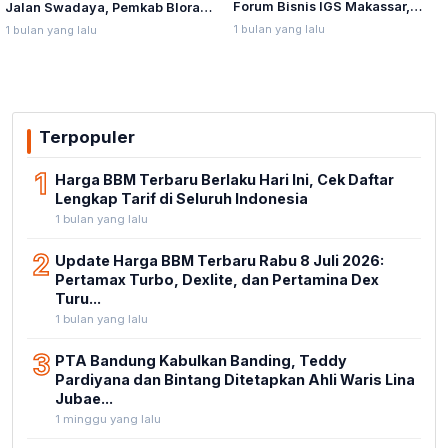
Forum Bisnis IGS Makassar,
Jalan Swadaya, Pemkab Blora
Munafri Tawarkan Investasi
Sebut Pendampingan Hukum
1 bulan yang lalu
1 bulan yang lalu
Stadion Untia
Bukan Kewenangannya
Terpopuler
1
Harga BBM Terbaru Berlaku Hari Ini, Cek Daftar
Lengkap Tarif di Seluruh Indonesia
1 bulan yang lalu
2
Update Harga BBM Terbaru Rabu 8 Juli 2026:
Pertamax Turbo, Dexlite, dan Pertamina Dex
Turu...
1 bulan yang lalu
3
PTA Bandung Kabulkan Banding, Teddy
Pardiyana dan Bintang Ditetapkan Ahli Waris Lina
Jubae...
1 minggu yang lalu