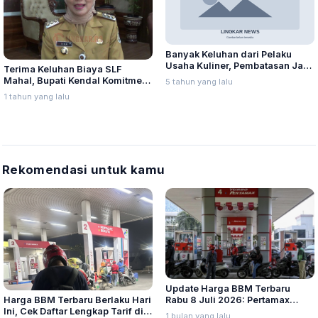
Banyak Keluhan dari Pelaku
Usaha Kuliner, Pembatasan Jam
Terima Keluhan Biaya SLF
Malam pada PPKM Perlu
Mahal, Bupati Kendal Komitmen
5 tahun yang lalu
Evaluasi
Cari Solusi
1 tahun yang lalu
Rekomendasi untuk kamu
Update Harga BBM Terbaru
Harga BBM Terbaru Berlaku Hari
Rabu 8 Juli 2026: Pertamax
Ini, Cek Daftar Lengkap Tarif di
Turbo, Dexlite, dan Pertamina
1 bulan yang lalu