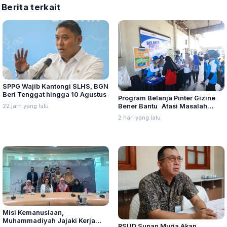
Berita terkait
SPPG Wajib Kantongi SLHS, BGN
Beri Tenggat hingga 10 Agustus
Program Belanja Pinter Gizine
Bener Bantu Atasi Masalah
22 jam yang lalu
Stunting di Kudus
2 hari yang lalu
Misi Kemanusiaan,
Muhammadiyah Jajaki Kerja
RSUD Sunan Muria Akan