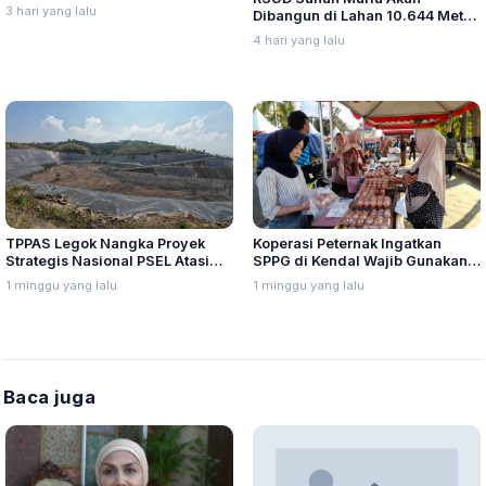
Sama Pelayanan Kanker Bagi
3 hari yang lalu
Dibangun di Lahan 10.644 Meter
Warga Palestina di Yordania
Persegi, Perizinan Mulai Diurus
4 hari yang lalu
TPPAS Legok Nangka Proyek
Koperasi Peternak Ingatkan
Strategis Nasional PSEL Atasi
SPPG di Kendal Wajib Gunakan
Sampah di Bandung Raya
Telur Lokal, Sesuai Kesepakatan
1 minggu yang lalu
1 minggu yang lalu
Jawa Tengah
Baca juga