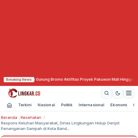
 Wisata Gunung Bromo
·
Aktifitas Proyek Pakuwon Mall Hingga Dini Hari, K
Breaking News
Terkini
Nasional
Politik
Internasional
Ekonomi
Ol
Beranda
Kesehatan
Respons Keluhan Masyarakat, Dinas Lingkungan Hidup Genjot
Penanganan Sampah di Kota Band...