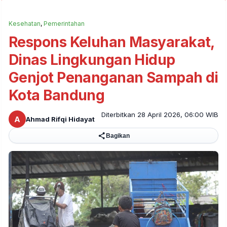
Kesehatan
,
Pemerintahan
Respons Keluhan Masyarakat,
Dinas Lingkungan Hidup
Genjot Penanganan Sampah di
Kota Bandung
Diterbitkan 28 April 2026, 06:00 WIB
A
Ahmad Rifqi Hidayat
Bagikan