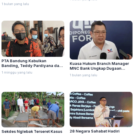
Seluruh Indonesia
Dex Turun
1 bulan yang lalu
PTA Bandung Kabulkan
Kuasa Hukum Branch Manager
Banding, Teddy Pardiyana dan
MNC Bank Ungkap Dugaan
Bintang Ditetapkan Ahli Waris
1 minggu yang lalu
Penganiayaan oleh Hary Tanoe
1 bulan yang lalu
Lina Jubaedah
di MNC Towe
28 Negara Sahabat Hadiri
Sekdes Nglebak Terseret Kasus