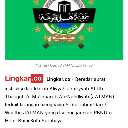
Ilustrasi logo JATMAN. Lingkar.co
Lingkar
.co
Lingkar.co
- Beredar surat
instruksi dari Idaroh Aliyyah Jam’iyyah Ahlith
Thariqoh Al Mu’tabaroh An-Nahdliyah (JATMAN)
terkait larangan menghadiri Silaturrahmi Idaroh
Wustho JATMAN yang diselenggarakan
PBNU
di
Hotel Bumi Kota Surabaya.