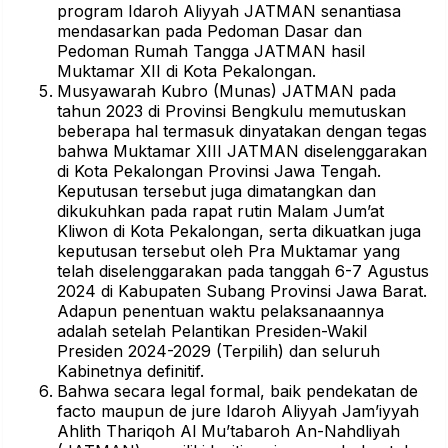
program Idaroh Aliyyah JATMAN senantiasa
mendasarkan pada Pedoman Dasar dan
Pedoman Rumah Tangga JATMAN hasil
Muktamar XII di Kota Pekalongan.
Musyawarah Kubro (Munas) JATMAN pada
tahun 2023 di Provinsi Bengkulu memutuskan
beberapa hal termasuk dinyatakan dengan tegas
bahwa Muktamar XIII JATMAN diselenggarakan
di Kota Pekalongan Provinsi Jawa Tengah.
Keputusan tersebut juga dimatangkan dan
dikukuhkan pada rapat rutin Malam Jum’at
Kliwon di Kota Pekalongan, serta dikuatkan juga
keputusan tersebut oleh Pra Muktamar yang
telah diselenggarakan pada tanggah 6-7 Agustus
2024 di Kabupaten Subang Provinsi Jawa Barat.
Adapun penentuan waktu pelaksanaannya
adalah setelah Pelantikan Presiden-Wakil
Presiden 2024-2029 (Terpilih) dan seluruh
Kabinetnya definitif.
Bahwa secara legal formal, baik pendekatan de
facto maupun de jure Idaroh Aliyyah Jam’iyyah
Ahlith Thariqoh Al Mu’tabaroh An-Nahdliyah