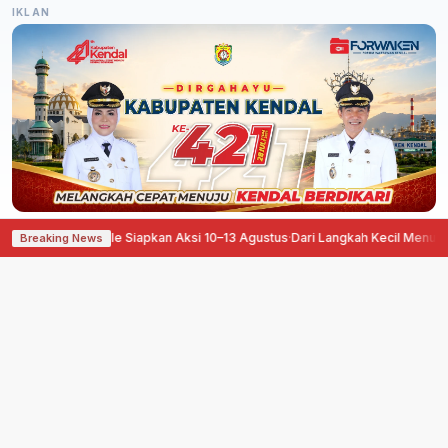
IKLAN
 Pati Ora Sepele Siapkan Aksi 10–13 Agustus
·
Dari Langkah Kecil Menuju Man
Breaking News