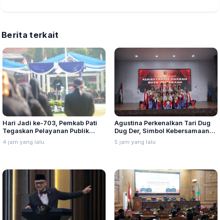
Berita terkait
Agustina Perkenalkan Tari Dug
Hari Jadi ke-703, Pemkab Pati
Dug Der, Simbol Kebersamaan
Tegaskan Pelayanan Publik
Warga Semarang
Harus Makin Cepat dan Solutif
5 jam yang lalu
4 jam yang lalu