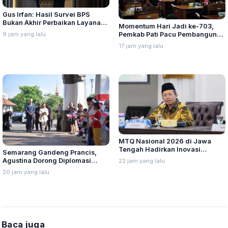
Gus Irfan: Hasil Survei BPS
Bukan Akhir Perbaikan Layanan,
Momentum Hari Jadi ke-703,
Evaluasi Penyelenggaraan Haji
Pemkab Pati Pacu Pembangunan
9 jam yang lalu
Harus Tetap Dilakukan
Daerah
17 jam yang lalu
MTQ Nasional 2026 di Jawa
Tengah Hadirkan Inovasi
Semarang Gandeng Prancis,
Perdana untuk Disabilitas dan
Agustina Dorong Diplomasi
22 jam yang lalu
Dewan Hakim
Budaya ke Kancah Global
20 jam yang lalu
Baca juga