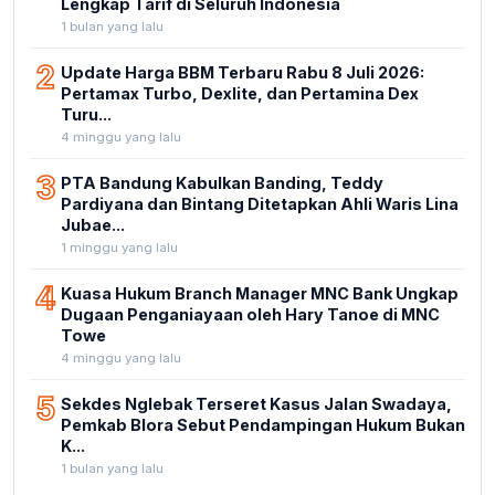
Lengkap Tarif di Seluruh Indonesia
1 bulan yang lalu
2
Update Harga BBM Terbaru Rabu 8 Juli 2026:
Pertamax Turbo, Dexlite, dan Pertamina Dex
Turu...
4 minggu yang lalu
3
PTA Bandung Kabulkan Banding, Teddy
Pardiyana dan Bintang Ditetapkan Ahli Waris Lina
Jubae...
1 minggu yang lalu
4
Kuasa Hukum Branch Manager MNC Bank Ungkap
Dugaan Penganiayaan oleh Hary Tanoe di MNC
Towe
4 minggu yang lalu
5
Sekdes Nglebak Terseret Kasus Jalan Swadaya,
Pemkab Blora Sebut Pendampingan Hukum Bukan
K...
1 bulan yang lalu