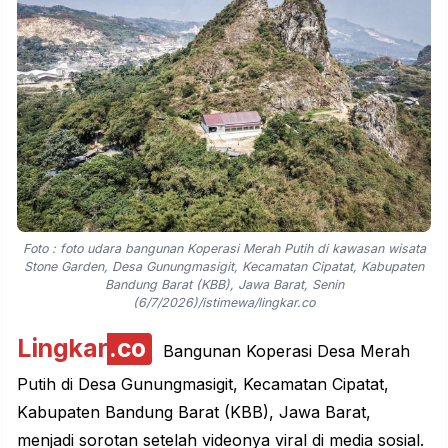
Foto : foto udara bangunan Koperasi Merah Putih di kawasan wisata
Stone Garden, Desa Gunungmasigit, Kecamatan Cipatat, Kabupaten
Bandung Barat (KBB), Jawa Barat, Senin
(6/7/2026)/istimewa/lingkar.co
Lingkar
.co
Bangunan
Koperasi Desa Merah
Putih
di Desa Gunungmasigit, Kecamatan Cipatat,
Kabupaten Bandung Barat (KBB), Jawa Barat,
menjadi sorotan setelah videonya viral di media sosial.