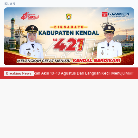
IKLAN
e Siapkan Aksi 10–13 Agustus
·
Dari Langkah Kecil Menuju Manfaat Besar, Peg
Breaking News