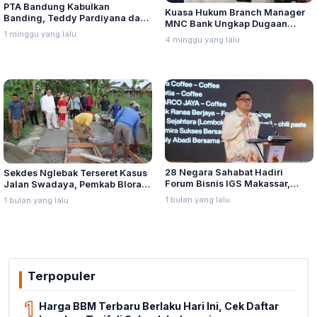
PTA Bandung Kabulkan
Kuasa Hukum Branch Manager
Banding, Teddy Pardiyana dan
MNC Bank Ungkap Dugaan
Bintang Ditetapkan Ahli Waris
1 minggu yang lalu
Penganiayaan oleh Hary Tanoe
4 minggu yang lalu
Lina Jubaedah
di MNC Towe
28 Negara Sahabat Hadiri
Sekdes Nglebak Terseret Kasus
Forum Bisnis IGS Makassar,
Jalan Swadaya, Pemkab Blora
Munafri Tawarkan Investasi
Sebut Pendampingan Hukum
1 bulan yang lalu
1 bulan yang lalu
Stadion Untia
Bukan Kewenangannya
Terpopuler
1
Harga BBM Terbaru Berlaku Hari Ini, Cek Daftar