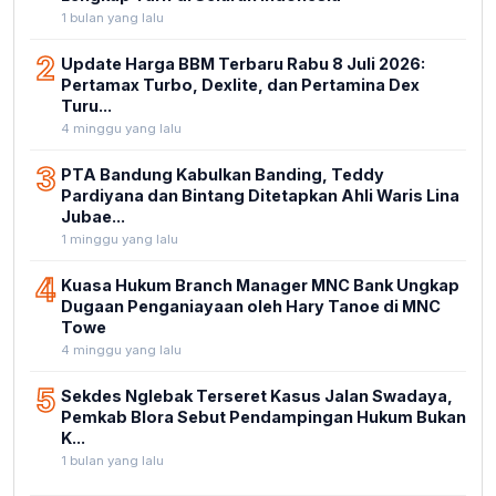
1 bulan yang lalu
2
Update Harga BBM Terbaru Rabu 8 Juli 2026:
Pertamax Turbo, Dexlite, dan Pertamina Dex
Turu...
4 minggu yang lalu
3
PTA Bandung Kabulkan Banding, Teddy
Pardiyana dan Bintang Ditetapkan Ahli Waris Lina
Jubae...
1 minggu yang lalu
4
Kuasa Hukum Branch Manager MNC Bank Ungkap
Dugaan Penganiayaan oleh Hary Tanoe di MNC
Towe
4 minggu yang lalu
5
Sekdes Nglebak Terseret Kasus Jalan Swadaya,
Pemkab Blora Sebut Pendampingan Hukum Bukan
K...
1 bulan yang lalu