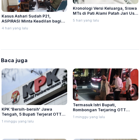
Kronologi Versi Keluarga, Siswa
MTs di Pati Alami Patah Jari Usai
Kasus Ashari Sudah P21,
Diduga Jadi Korban Bullying
5 hari yang lalu
ASPIRASI Minta Keadilan bagi
Korban
4 hari yang lalu
Baca juga
Termasuk Istri Bupati,
KPK 'Bersih-bersih' Jawa
Rombongan Terjaring OTT
Tengah, 5 Bupati Terjerat OTT
Pemalang Tiba di Gedung KPK
1 minggu yang lalu
Sepanjang 2026
1 minggu yang lalu