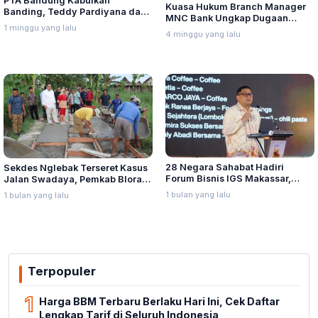
PTA Bandung Kabulkan
Kuasa Hukum Branch Manager
Banding, Teddy Pardiyana dan
MNC Bank Ungkap Dugaan
Bintang Ditetapkan Ahli Waris
1 minggu yang lalu
Penganiayaan oleh Hary Tanoe
4 minggu yang lalu
Lina Jubaedah
di MNC Towe
28 Negara Sahabat Hadiri
Sekdes Nglebak Terseret Kasus
Forum Bisnis IGS Makassar,
Jalan Swadaya, Pemkab Blora
Munafri Tawarkan Investasi
Sebut Pendampingan Hukum
1 bulan yang lalu
1 bulan yang lalu
Stadion Untia
Bukan Kewenangannya
Terpopuler
1
Harga BBM Terbaru Berlaku Hari Ini, Cek Daftar
Lengkap Tarif di Seluruh Indonesia