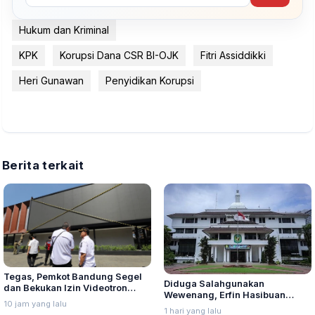
Hukum dan Kriminal
KPK
Korupsi Dana CSR BI-OJK
Fitri Assiddikki
Heri Gunawan
Penyidikan Korupsi
Berita terkait
Tegas, Pemkot Bandung Segel
Diduga Salahgunakan
dan Bekukan Izin Videotron
Wewenang, Erfin Hasibuan
Gegara Tebang Pohon untuk
10 jam yang lalu
Dinonaktifkan dari Jabatan
Tingkatkan Visibilitas
1 hari yang lalu