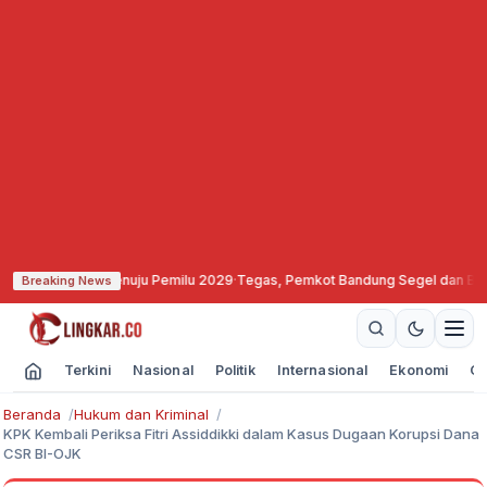
s Menuju Pemilu 2029
·
Tegas, Pemkot Bandung Segel dan Bekukan Izin Videot
Breaking News
Terkini
Nasional
Politik
Internasional
Ekonomi
Ol
Beranda
Hukum dan Kriminal
KPK Kembali Periksa Fitri Assiddikki dalam Kasus Dugaan Korupsi Dana
CSR BI-OJK