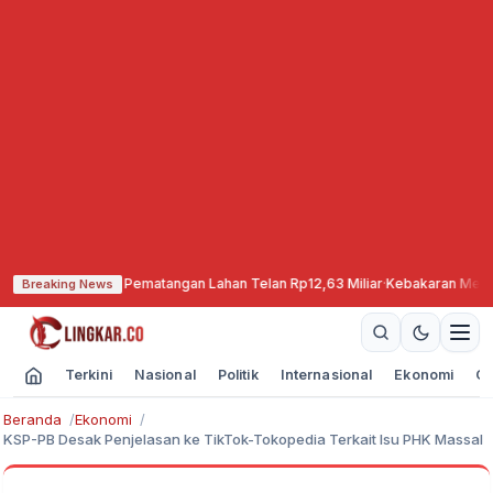
isiapkan, Pematangan Lahan Telan Rp12,63 Miliar
·
Kebakaran Meluas, TNBT
Breaking News
Terkini
Nasional
Politik
Internasional
Ekonomi
Ol
Beranda
Ekonomi
KSP-PB Desak Penjelasan ke TikTok-Tokopedia Terkait Isu PHK Massal