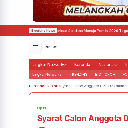
, Demokrat Semarang Perkuat Soliditas Menuju Pemilu 2029
·
Tegas, Pemkot B
Breaking News
INDEKS
Lingkar Network
Beranda
Nasional
I
Lingkar Networks
TRENDING
BIO TOKOH
FO
Beranda
Opini
Syarat Calon Anggota DPD Diskriminat
Opini
Syarat Calon Anggota D