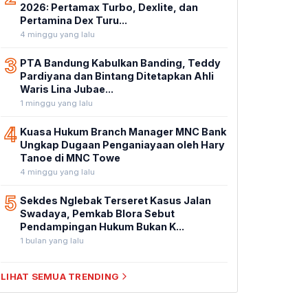
2026: Pertamax Turbo, Dexlite, dan
Pertamina Dex Turu...
4 minggu yang lalu
3
PTA Bandung Kabulkan Banding, Teddy
Pardiyana dan Bintang Ditetapkan Ahli
Waris Lina Jubae...
1 minggu yang lalu
4
Kuasa Hukum Branch Manager MNC Bank
Ungkap Dugaan Penganiayaan oleh Hary
Tanoe di MNC Towe
4 minggu yang lalu
5
Sekdes Nglebak Terseret Kasus Jalan
Swadaya, Pemkab Blora Sebut
Pendampingan Hukum Bukan K...
1 bulan yang lalu
LIHAT SEMUA TRENDING