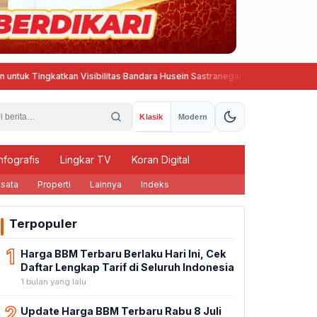
atkan Visibilitas
·
Bandara Husein Sastranegara Kembali Beroperasi, Wing
Klasik
Modern
nfografis
Lingkar TV
Koran Digital
sata
Properti
Lainnya
Indeks
Terpopuler
1
Harga BBM Terbaru Berlaku Hari Ini, Cek
Daftar Lengkap Tarif di Seluruh Indonesia
1 bulan yang lalu
2
Update Harga BBM Terbaru Rabu 8 Juli