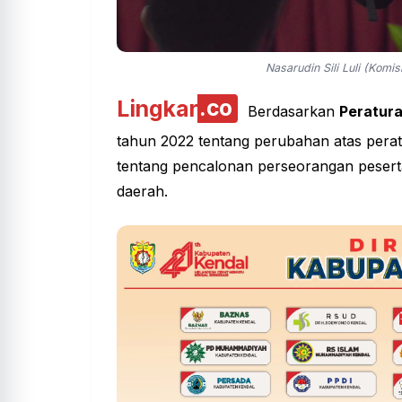
Nasarudin Sili Luli (Kom
Lingkar
.co
Berdasarkan
Peratura
tahun 2022 tentang perubahan atas perat
tentang pencalonan perseorangan peser
daerah.