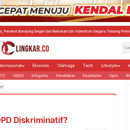
andung Segel dan Bekukan Izin Videotron Gegara Tebang Pohon untuk Tingk
nternasional
Ekonomi
Olahraga
Tech
Lifestyle
I
TO
VIDEO
Infografis
Pendidikan
Kesehatan
Opini
Wi
if?
PD Diskriminatif?