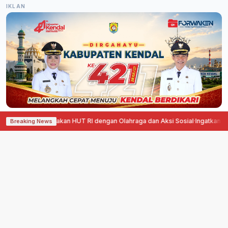
IKLAN
k Rayakan HUT RI dengan Olahraga dan Aksi Sosial
·
Ingatkan Pesan Preside
Breaking News