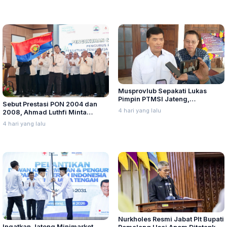
Pelanggaran, Terutama Korupsi
Musprovlub Sepakati Lukas
Pimpin PTMSI Jateng,
Sebut Prestasi PON 2004 dan
Diharapkan Mampu Benahi
4 hari yang lalu
2008, Ahmad Luthfi Minta
Prestasi Atlet Tenis Meja Jawa
PTMSI Targetkan Prestasi Tenis
Tengah
4 hari yang lalu
Meja Jateng Hingga
Internasional
Nurkholes Resmi Jabat Plt Bupati
Ingatkan Jateng Minimarket