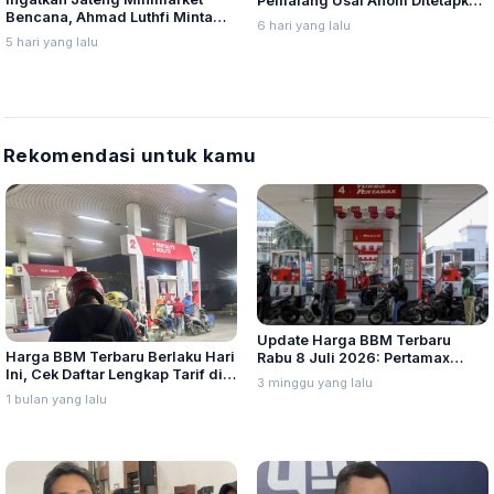
Pemalang Usai Anom Ditetapkan
Bencana, Ahmad Luthfi Minta
Tersangka KPK
6 hari yang lalu
PMI Jadi Garda Depan
5 hari yang lalu
Rekomendasi untuk kamu
Update Harga BBM Terbaru
Harga BBM Terbaru Berlaku Hari
Rabu 8 Juli 2026: Pertamax
Ini, Cek Daftar Lengkap Tarif di
Turbo, Dexlite, dan Pertamina
3 minggu yang lalu
Seluruh Indonesia
Dex Turun
1 bulan yang lalu