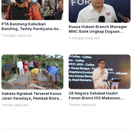
PTA Bandung Kabulkan
Kuasa Hukum Branch Manager
Banding, Teddy Pardiyana dan
MNC Bank Ungkap Dugaan
Bintang Ditetapkan Ahli Waris
1 minggu yang lalu
Penganiayaan oleh Hary Tanoe
4 minggu yang lalu
Lina Jubaedah
di MNC Towe
28 Negara Sahabat Hadiri
Sekdes Nglebak Terseret Kasus
Forum Bisnis IGS Makassar,
Jalan Swadaya, Pemkab Blora
Munafri Tawarkan Investasi
Sebut Pendampingan Hukum
1 bulan yang lalu
1 bulan yang lalu
Stadion Untia
Bukan Kewenangannya