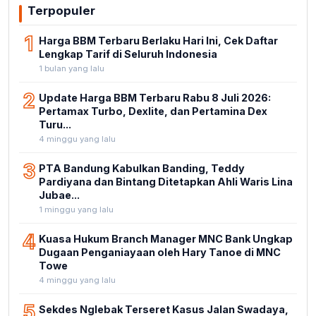
Terpopuler
1
Harga BBM Terbaru Berlaku Hari Ini, Cek Daftar
Lengkap Tarif di Seluruh Indonesia
1 bulan yang lalu
2
Update Harga BBM Terbaru Rabu 8 Juli 2026:
Pertamax Turbo, Dexlite, dan Pertamina Dex
Turu...
4 minggu yang lalu
3
PTA Bandung Kabulkan Banding, Teddy
Pardiyana dan Bintang Ditetapkan Ahli Waris Lina
Jubae...
1 minggu yang lalu
4
Kuasa Hukum Branch Manager MNC Bank Ungkap
Dugaan Penganiayaan oleh Hary Tanoe di MNC
Towe
4 minggu yang lalu
5
Sekdes Nglebak Terseret Kasus Jalan Swadaya,