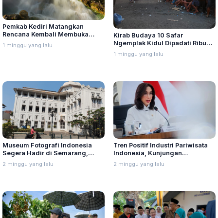
Pemkab Kediri Matangkan
Rencana Kembali Membuka
Kirab Budaya 10 Safar
Wisata Air Panas di Gunung
Ngemplak Kidul Dipadati Ribuan
1 minggu yang lalu
Kelud
Warga, Panitia Soroti Sound
1 minggu yang lalu
Horeg
Museum Fotografi Indonesia
Tren Positif Industri Pariwisata
Segera Hadir di Semarang,
Indonesia, Kunjungan
Gedung Eks Jiwasraya
Wisatawan Mancanegara
2 minggu yang lalu
2 minggu yang lalu
Disiapkan Jadi Ruang Sejarah
Meningkat 5,83 Persen
Nasional