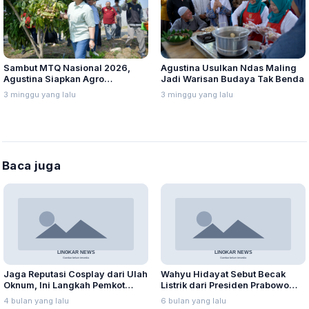
Sambut MTQ Nasional 2026,
Agustina Usulkan Ndas Maling
Agustina Siapkan Agro
Jadi Warisan Budaya Tak Benda
Eduwisata
3 minggu yang lalu
3 minggu yang lalu
Baca juga
Jaga Reputasi Cosplay dari Ulah
Wahyu Hidayat Sebut Becak
Oknum, Ini Langkah Pemkot
Listrik dari Presiden Prabowo
Bandung
Dukung Estetika Wisata dan
4 bulan yang lalu
6 bulan yang lalu
Ramah Lingkungan