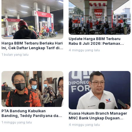
Update Harga BBM Terbaru
Harga BBM Terbaru Berlaku Hari
Rabu 8 Juli 2026: Pertamax
Ini, Cek Daftar Lengkap Tarif di
Turbo, Dexlite, dan Pertamina
4 minggu yang lalu
Seluruh Indonesia
Dex Turun
1 bulan yang lalu
PTA Bandung Kabulkan
Kuasa Hukum Branch Manager
Banding, Teddy Pardiyana dan
MNC Bank Ungkap Dugaan
Bintang Ditetapkan Ahli Waris
1 minggu yang lalu
Penganiayaan oleh Hary Tanoe
4 minggu yang lalu
Lina Jubaedah
di MNC Towe