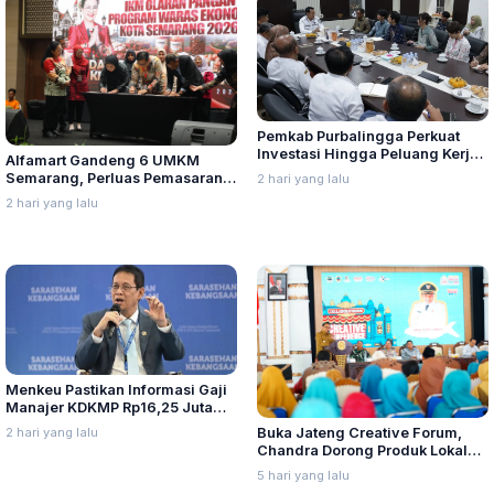
Pemkab Purbalingga Perkuat
Investasi Hingga Peluang Kerja
Alfamart Gandeng 6 UMKM
di Jepang
Semarang, Perluas Pemasaran
2 hari yang lalu
Produk Lokal
2 hari yang lalu
Menkeu Pastikan Informasi Gaji
Manajer KDKMP Rp16,25 Juta
Tidak Benar
2 hari yang lalu
Buka Jateng Creative Forum,
Chandra Dorong Produk Lokal
Pati Naik Kelas
5 hari yang lalu