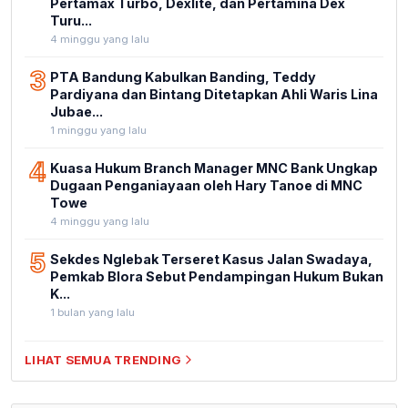
Pertamax Turbo, Dexlite, dan Pertamina Dex
Turu...
4 minggu yang lalu
3
PTA Bandung Kabulkan Banding, Teddy
Pardiyana dan Bintang Ditetapkan Ahli Waris Lina
Jubae...
1 minggu yang lalu
4
Kuasa Hukum Branch Manager MNC Bank Ungkap
Dugaan Penganiayaan oleh Hary Tanoe di MNC
Towe
4 minggu yang lalu
5
Sekdes Nglebak Terseret Kasus Jalan Swadaya,
Pemkab Blora Sebut Pendampingan Hukum Bukan
K...
1 bulan yang lalu
LIHAT SEMUA TRENDING