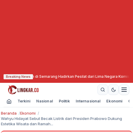
hammadiyah di Semarang Hadirkan Pesilat dari Lima Negara
·
Komisi X DPR M
Breaking News
Terkini
Nasional
Politik
Internasional
Ekonomi
Ol
Beranda
Ekonomi
Wahyu Hidayat Sebut Becak Listrik dari Presiden Prabowo Dukung
Estetika Wisata dan Ramah...