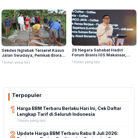
28 Negara Sahabat Hadiri
Sekdes Nglebak Terseret Kasus
Forum Bisnis IGS Makassar,
Jalan Swadaya, Pemkab Blora
Munafri Tawarkan Investasi
Sebut Pendampingan Hukum
1 bulan yang lalu
1 bulan yang lalu
Stadion Untia
Bukan Kewenangannya
Terpopuler
1
Harga BBM Terbaru Berlaku Hari Ini, Cek Daftar
Lengkap Tarif di Seluruh Indonesia
1 bulan yang lalu
2
Update Harga BBM Terbaru Rabu 8 Juli 2026: