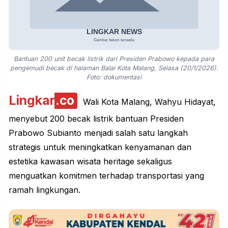
Bantuan 200 unit becak listrik dari Presiden Prabowo kepada para
pengemudi becak di halaman Balai Kota Malang, Selasa (20/1/2026).
Foto: dokumentasi
Lingkar
.co
Wali Kota Malang, Wahyu Hidayat,
menyebut 200 becak listrik bantuan Presiden
Prabowo Subianto
menjadi salah satu langkah
strategis untuk meningkatkan kenyamanan dan
estetika kawasan wisata heritage sekaligus
menguatkan komitmen terhadap transportasi yang
ramah lingkungan.