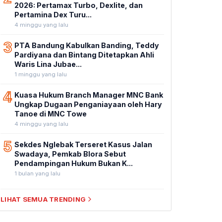
2026: Pertamax Turbo, Dexlite, dan
Pertamina Dex Turu...
4 minggu yang lalu
3
PTA Bandung Kabulkan Banding, Teddy
Pardiyana dan Bintang Ditetapkan Ahli
Waris Lina Jubae...
1 minggu yang lalu
4
Kuasa Hukum Branch Manager MNC Bank
Ungkap Dugaan Penganiayaan oleh Hary
Tanoe di MNC Towe
4 minggu yang lalu
5
Sekdes Nglebak Terseret Kasus Jalan
Swadaya, Pemkab Blora Sebut
Pendampingan Hukum Bukan K...
1 bulan yang lalu
LIHAT SEMUA TRENDING