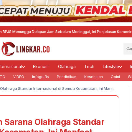
enunggu Delapan Jam Sebelum Meninggal, Ini Penjelasan Kemenkes
·
Agustin
nternasional
Ekonomi
Olahraga
Tech
Lifestyle
I
TO
VIDEO
Infografis
Pendidikan
Kesehatan
Opini
Wi
lahraga Standar Internasional di Semua Kecamatan, Ini Man...
n Sarana Olahraga Standar