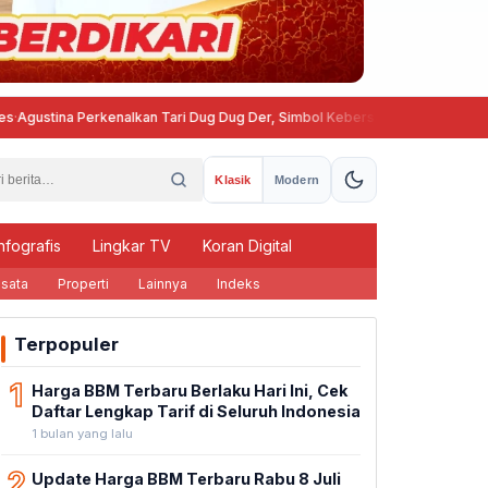
a Perkenalkan Tari Dug Dug Der, Simbol Kebersamaan Warga Semarang
Klasik
Modern
nfografis
Lingkar TV
Koran Digital
sata
Properti
Lainnya
Indeks
Terpopuler
1
Harga BBM Terbaru Berlaku Hari Ini, Cek
Daftar Lengkap Tarif di Seluruh Indonesia
1 bulan yang lalu
2
Update Harga BBM Terbaru Rabu 8 Juli