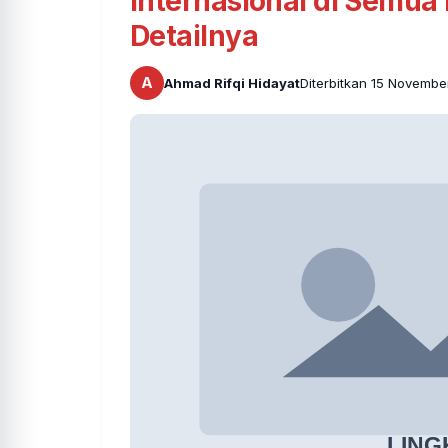
Internasional di Semua
Detailnya
A
Ahmad Rifqi Hidayat
Diterbitkan 15 Novemb