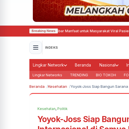
Hadirkan Aksi Sosial, Tebar Manfaat untuk Masyarakat
·
Viral Pasien BPJS M
Breaking News
INDEKS
Lingkar Network
Beranda
Nasional
I
Lingkar Networks
TRENDING
BIO TOKOH
FO
Beranda
Kesehatan
Yoyok-Joss Siap Bangun Sarana O
Kesehatan
,
Politik
Yoyok-Joss Siap Bangu