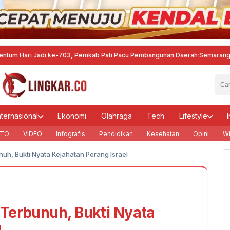
 Jadi ke-703, Pemkab Pati Pacu Pembangunan Daerah
·
Semarang Gandeng P
nternasional
Ekonomi
Olahraga
Tech
Lifestyle
I
TO
VIDEO
Infografis
Pendidikan
Kesehatan
Opini
Wi
uh, Bukti Nyata Kejahatan Perang Israel
Terbunuh, Bukti Nyata