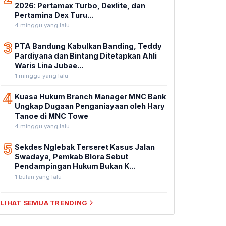
2026: Pertamax Turbo, Dexlite, dan
Pertamina Dex Turu...
4 minggu yang lalu
3
PTA Bandung Kabulkan Banding, Teddy
Pardiyana dan Bintang Ditetapkan Ahli
Waris Lina Jubae...
1 minggu yang lalu
4
Kuasa Hukum Branch Manager MNC Bank
Ungkap Dugaan Penganiayaan oleh Hary
Tanoe di MNC Towe
4 minggu yang lalu
5
Sekdes Nglebak Terseret Kasus Jalan
Swadaya, Pemkab Blora Sebut
Pendampingan Hukum Bukan K...
1 bulan yang lalu
LIHAT SEMUA TRENDING