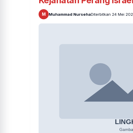
Kejahatan Perang Israe
M
Muhammad Nurseha
Diterbitkan 24 Mei 20