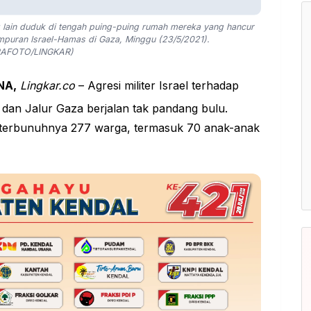
 lain duduk di tengah puing-puing rumah mereka yang hancur
empuran Israel-Hamas di Gaza, Minggu (23/5/2021).
AFOTO/LINGKAR)
NA,
Lingkar.co
– Agresi militer Israel terhadap
, dan Jalur Gaza berjalan tak pandang bulu.
n terbunuhnya 277 warga, termasuk 70 anak-anak