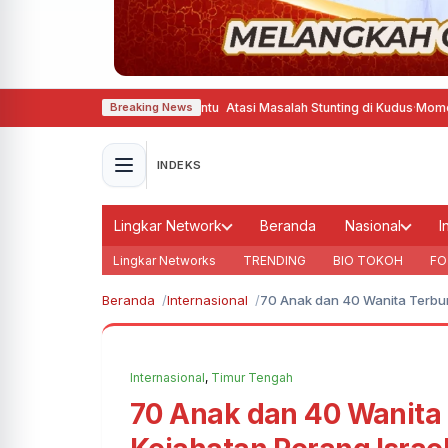
a Pinter Gizine Bener Bantu Atasi Masalah Stunting di Kudus
·
Momentum Hari
Breaking News
INDEKS
Lingkar Network
Beranda
Nasional
I
Lingkar Networks
TRENDING
BIO TOKOH
FO
Beranda
Internasional
70 Anak dan 40 Wanita Terbun
Internasional
,
Timur Tengah
70 Anak dan 40 Wanita 