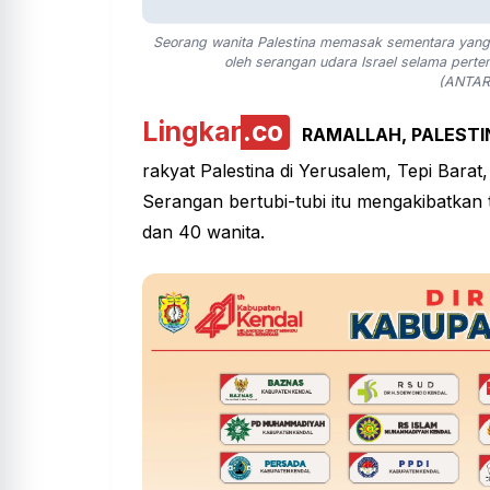
Seorang wanita Palestina memasak sementara yang
oleh serangan udara Israel selama pert
(ANTAR
Lingkar
.co
RAMALLAH, PALESTI
rakyat Palestina di Yerusalem, Tepi Barat
Serangan bertubi-tubi itu mengakibatka
dan 40 wanita.