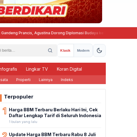
rancis, Agustina Dorong Diplomasi Budaya ke Kancah Global
Progra
Klasik
Modern
nfografis
Lingkar TV
Koran Digital
sata
Properti
Lainnya
Indeks
Terpopuler
1
Harga BBM Terbaru Berlaku Hari Ini, Cek
Daftar Lengkap Tarif di Seluruh Indonesia
1 bulan yang lalu
2
Update Harga BBM Terbaru Rabu 8 Juli