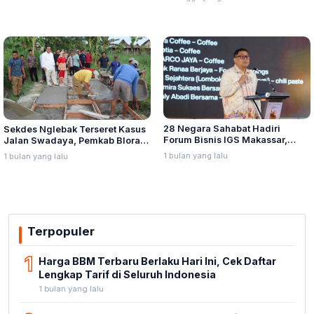
di MNC Towe
28 Negara Sahabat Hadiri
Sekdes Nglebak Terseret Kasus
Forum Bisnis IGS Makassar,
Jalan Swadaya, Pemkab Blora
Munafri Tawarkan Investasi
Sebut Pendampingan Hukum
1 bulan yang lalu
1 bulan yang lalu
Stadion Untia
Bukan Kewenangannya
Terpopuler
1
Harga BBM Terbaru Berlaku Hari Ini, Cek Daftar
Lengkap Tarif di Seluruh Indonesia
1 bulan yang lalu