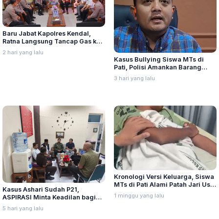
Baru Jabat Kapolres Kendal,
Ratna Langsung Tancap Gas ke
Kantor Kejaksaan Negeri
2 hari yang lalu
Kasus Bullying Siswa MTs di
Pati, Polisi Amankan Barang
Bukti dan Periksa Saksi
3 hari yang lalu
Kronologi Versi Keluarga, Siswa
MTs di Pati Alami Patah Jari Usai
Kasus Ashari Sudah P21,
Diduga Jadi Korban Bullying
1 minggu yang lalu
ASPIRASI Minta Keadilan bagi
Korban
5 hari yang lalu