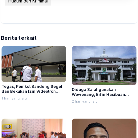
Hukum dan Kriminal
Berita terkait
Tegas, Pemkot Bandung Segel
Diduga Salahgunakan
dan Bekukan Izin Videotron
Wewenang, Erfin Hasibuan
Gegara Tebang Pohon untuk
1 hari yang lalu
Dinonaktifkan dari Jabatan
Tingkatkan Visibilitas
2 hari yang lalu
Lurah Aur Kota Medan