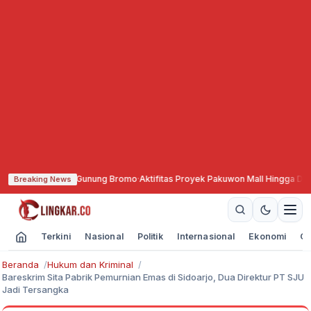
Wisata Gunung Bromo
·
Aktifitas Proyek Pakuwon Mall Hingga Dini Hari, Ke
Breaking News
Terkini
Nasional
Politik
Internasional
Ekonomi
Ol
Beranda
Hukum dan Kriminal
Bareskrim Sita Pabrik Pemurnian Emas di Sidoarjo, Dua Direktur PT SJU
Jadi Tersangka