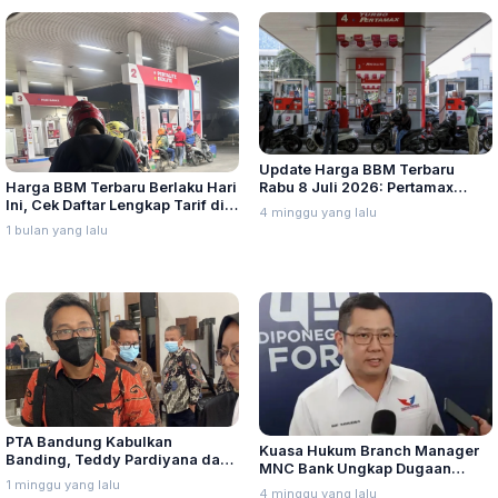
Update Harga BBM Terbaru
Harga BBM Terbaru Berlaku Hari
Rabu 8 Juli 2026: Pertamax
Ini, Cek Daftar Lengkap Tarif di
Turbo, Dexlite, dan Pertamina
4 minggu yang lalu
Seluruh Indonesia
Dex Turun
1 bulan yang lalu
PTA Bandung Kabulkan
Kuasa Hukum Branch Manager
Banding, Teddy Pardiyana dan
MNC Bank Ungkap Dugaan
Bintang Ditetapkan Ahli Waris
1 minggu yang lalu
Penganiayaan oleh Hary Tanoe
4 minggu yang lalu
Lina Jubaedah