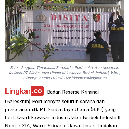
Foto : Anggota Tipideksus Bareskrim Polri melakukan penyitaan
fasilitas PT Simba Jaya Utama di kawasan Brebek Industri, Waru,
Sidoarjo, Kamis (11/06/2026)/istimewa/lingkar.co
Lingkar
.co
Badan Reserse Kriminal
(Bareskrim) Polri menyita seluruh sarana dan
prasarana milik PT Simba Jaya Utama (SJU) yang
berlokasi di kawasan industri Jalan Berbek Industri II
Nomor 31A, Waru, Sidoarjo, Jawa Timur. Tindakan