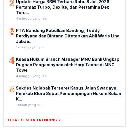
2
Update Harga BBM Terbaru Rabu 8 Juli 2026:
Pertamax Turbo, Dexlite, dan Pertamina Dex
Turu...
4 minggu yang lalu
3
PTA Bandung Kabulkan Banding, Teddy
Pardiyana dan Bintang Ditetapkan Ahli Waris Lina
Jubae...
1 minggu yang lalu
4
Kuasa Hukum Branch Manager MNC Bank Ungkap
Dugaan Penganiayaan oleh Hary Tanoe di MNC
Towe
4 minggu yang lalu
5
Sekdes Nglebak Terseret Kasus Jalan Swadaya,
Pemkab Blora Sebut Pendampingan Hukum Bukan
K...
1 bulan yang lalu
LIHAT SEMUA TRENDING