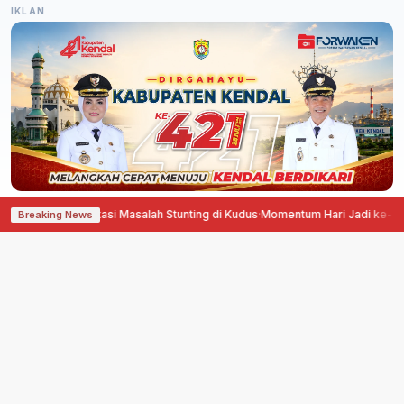
IKLAN
 Bantu Atasi Masalah Stunting di Kudus
·
Momentum Hari Jadi ke-703, Pemk
Breaking News