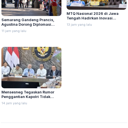
MTQ Nasional 2026 di Jawa
Tengah Hadirkan Inovasi
Semarang Gandeng Prancis,
Perdana untuk Disabilitas dan
Agustina Dorong Diplomasi
13 jam yang lalu
Dewan Hakim
Budaya ke Kancah Global
11 jam yang lalu
Mensesneg Tegaskan Rumor
Penggantian Kapolri Tidak
Benar
14 jam yang lalu