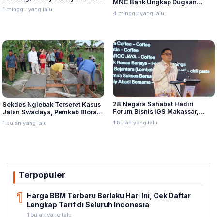
MNC Bank Ungkap Dugaan
Bintang Ditetapkan Ahli Waris
1 minggu yang lalu
Penganiayaan oleh Hary Tanoe
4 minggu yang lalu
Lina Jubaedah
di MNC Towe
28 Negara Sahabat Hadiri
Sekdes Nglebak Terseret Kasus
Forum Bisnis IGS Makassar,
Jalan Swadaya, Pemkab Blora
Munafri Tawarkan Investasi
Sebut Pendampingan Hukum
1 bulan yang lalu
1 bulan yang lalu
Stadion Untia
Bukan Kewenangannya
Terpopuler
1
Harga BBM Terbaru Berlaku Hari Ini, Cek Daftar
Lengkap Tarif di Seluruh Indonesia
1 bulan yang lalu