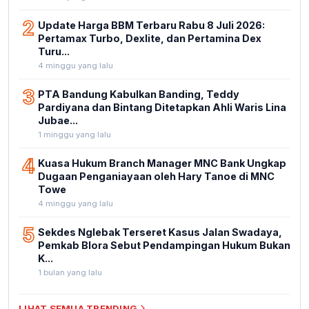
2
Update Harga BBM Terbaru Rabu 8 Juli 2026:
Pertamax Turbo, Dexlite, dan Pertamina Dex
Turu...
4 minggu yang lalu
3
PTA Bandung Kabulkan Banding, Teddy
Pardiyana dan Bintang Ditetapkan Ahli Waris Lina
Jubae...
1 minggu yang lalu
4
Kuasa Hukum Branch Manager MNC Bank Ungkap
Dugaan Penganiayaan oleh Hary Tanoe di MNC
Towe
4 minggu yang lalu
5
Sekdes Nglebak Terseret Kasus Jalan Swadaya,
Pemkab Blora Sebut Pendampingan Hukum Bukan
K...
1 bulan yang lalu
LIHAT SEMUA TRENDING