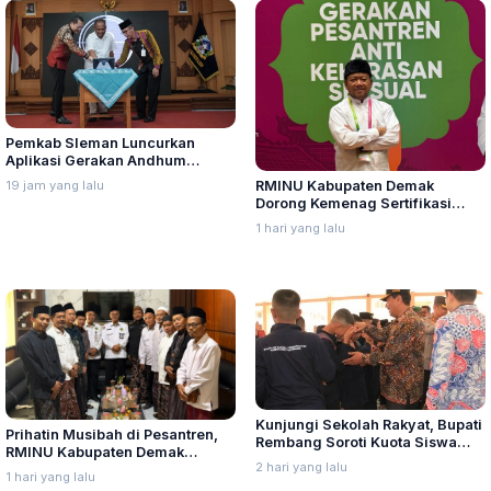
Pemkab Sleman Luncurkan
Aplikasi Gerakan Andhum
Handarbeni Penanganan Anak
19 jam yang lalu
RMINU Kabupaten Demak
Tidak Sekolah Berbasis Early
Dorong Kemenag Sertifikasi
Warning System
Manajemen Perlindungan Santri
1 hari yang lalu
Kunjungi Sekolah Rakyat, Bupati
Prihatin Musibah di Pesantren,
Rembang Soroti Kuota Siswa
RMINU Kabupaten Demak
Belum Penuh
2 hari yang lalu
Dorong Sertifikasi Perlindungan
1 hari yang lalu
Santri