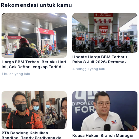
Rekomendasi untuk kamu
Update Harga BBM Terbaru
Harga BBM Terbaru Berlaku Hari
Rabu 8 Juli 2026: Pertamax
Ini, Cek Daftar Lengkap Tarif di
Turbo, Dexlite, dan Pertamina
4 minggu yang lalu
Seluruh Indonesia
Dex Turun
1 bulan yang lalu
PTA Bandung Kabulkan
Kuasa Hukum Branch Manager
Banding, Teddy Pardiyana dan