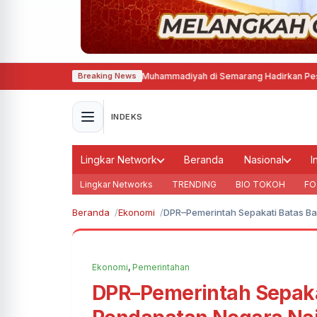
Silat Tapak Suci Putra Muhammadiyah di Semarang Hadirkan Pesilat dari L
Breaking News
INDEKS
Lingkar Network
Beranda
Nasional
I
Lingkar Networks
TRENDING
BIO TOKOH
FO
Beranda
Ekonomi
DPR–Pemerintah Sepakati Batas Ba
Ekonomi
,
Pemerintahan
DPR–Pemerintah Sepaka