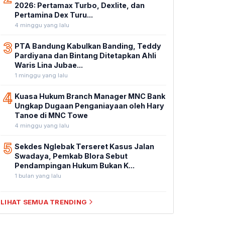
2026: Pertamax Turbo, Dexlite, dan
Pertamina Dex Turu...
4 minggu yang lalu
3
PTA Bandung Kabulkan Banding, Teddy
Pardiyana dan Bintang Ditetapkan Ahli
Waris Lina Jubae...
1 minggu yang lalu
4
Kuasa Hukum Branch Manager MNC Bank
Ungkap Dugaan Penganiayaan oleh Hary
Tanoe di MNC Towe
4 minggu yang lalu
5
Sekdes Nglebak Terseret Kasus Jalan
Swadaya, Pemkab Blora Sebut
Pendampingan Hukum Bukan K...
1 bulan yang lalu
LIHAT SEMUA TRENDING