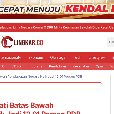
ima Negara
·
Komisi X DPR Minta Keamanan Sekolah Diperketat Usai Temuan S
nternasional
Ekonomi
Olahraga
Tech
Lifestyle
I
TO
VIDEO
Infografis
Pendidikan
Kesehatan
Opini
Wi
wah Pendapatan Negara Naik Jadi 12,01 Persen PDB
ti Batas Bawah