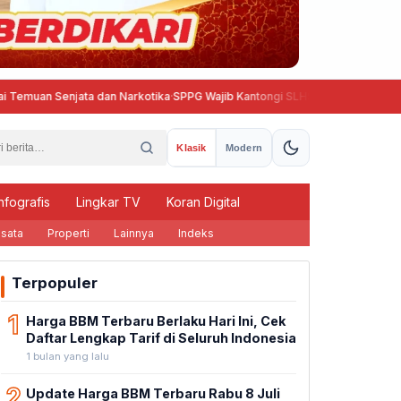
enjata dan Narkotika
·
SPPG Wajib Kantongi SLHS, BGN Beri Tenggat hingga 
Klasik
Modern
nfografis
Lingkar TV
Koran Digital
sata
Properti
Lainnya
Indeks
Terpopuler
1
Harga BBM Terbaru Berlaku Hari Ini, Cek
Daftar Lengkap Tarif di Seluruh Indonesia
1 bulan yang lalu
2
Update Harga BBM Terbaru Rabu 8 Juli