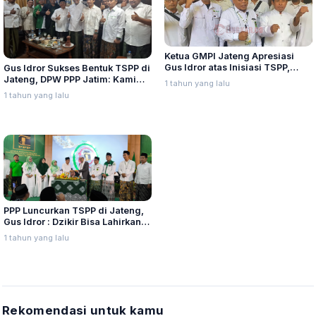
Ketua GMPI Jateng Apresiasi
Gus Idror atas Inisiasi TSPP,
Gus Idror Sukses Bentuk TSPP di
Dorong Agenda Rutin Per Dapil
Jateng, DPW PPP Jatim: Kami
1 tahun yang lalu
Ikut Bergerak Pembentukan di
1 tahun yang lalu
Jatim Bulan Depan
PPP Luncurkan TSPP di Jateng,
Gus Idror : Dzikir Bisa Lahirkan
Gagasan Bangsa
1 tahun yang lalu
Rekomendasi untuk kamu