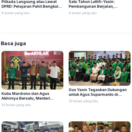
Pilkada Langsung atau Lewat
Satu Tahun Luthfi–Yasin:
DPRD: Pelajaran Pahit Bengkulu
Pembangunan Berjalan,
dan Bahaya Demokrasi Berbiaya
Integritas Tertinggal
6 bulan yang lalu
6 bulan yang lalu
Tinggi
Baca juga
Gus Yasin Tegaskan Dukungan
Kubu Mardiono dan Agus
untuk Agus Suparmanto di
Akhirnya Bersatu, Menteri
Muktamar X PPP
10 bulan yang lalu
Hukum Terbitkan SK Baru PPP
10 bulan yang lalu