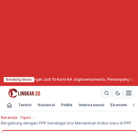
 Naikkan Target Jadi 10 Kursi
·
KA Joglosemarkerto, Penumpang Semester I
Breaking News
Terkini
Nasional
Politik
Internasional
Ekonomi
Ol
Beranda
Opini
Bergabung dengan PPP Sandiaga Uno Menambah Kultur baru di PPP