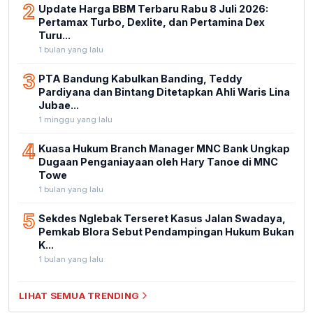
2
Update Harga BBM Terbaru Rabu 8 Juli 2026:
Pertamax Turbo, Dexlite, dan Pertamina Dex
Turu...
1 bulan yang lalu
3
PTA Bandung Kabulkan Banding, Teddy
Pardiyana dan Bintang Ditetapkan Ahli Waris Lina
Jubae...
1 minggu yang lalu
4
Kuasa Hukum Branch Manager MNC Bank Ungkap
Dugaan Penganiayaan oleh Hary Tanoe di MNC
Towe
1 bulan yang lalu
5
Sekdes Nglebak Terseret Kasus Jalan Swadaya,
Pemkab Blora Sebut Pendampingan Hukum Bukan
K...
1 bulan yang lalu
LIHAT SEMUA TRENDING