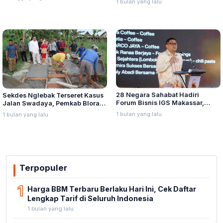
1 bulan yang lalu
Lina Jubaedah
di MNC Towe
28 Negara Sahabat Hadiri
Sekdes Nglebak Terseret Kasus
Forum Bisnis IGS Makassar,
Jalan Swadaya, Pemkab Blora
Munafri Tawarkan Investasi
Sebut Pendampingan Hukum
1 bulan yang lalu
1 bulan yang lalu
Stadion Untia
Bukan Kewenangannya
Terpopuler
1
Harga BBM Terbaru Berlaku Hari Ini, Cek Daftar
Lengkap Tarif di Seluruh Indonesia
1 bulan yang lalu