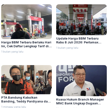
Update Harga BBM Terbaru
Harga BBM Terbaru Berlaku Hari
Rabu 8 Juli 2026: Pertamax
Ini, Cek Daftar Lengkap Tarif di
Turbo, Dexlite, dan Pertamina
1 bulan yang lalu
Seluruh Indonesia
Dex Turun
1 bulan yang lalu
PTA Bandung Kabulkan
Kuasa Hukum Branch Manager
Banding, Teddy Pardiyana dan
MNC Bank Ungkap Dugaan
Bintang Ditetapkan Ahli Waris
1 minggu yang lalu
Penganiayaan oleh Hary Tanoe