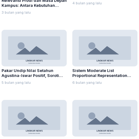
Relevansi Prodi dan Masa Depan
Penguatan Sektor Teknis dan
4 bulan yang lalu
Kampus: Antara Kebutuhan
Layanan Dasar
Industri dan Misi Akademik
3 bulan yang lalu
Pakar Undip Nilai Setahun
Sistem Moderate List
Agustina-Iswar Positif, Soroti
Proportional Representation
Ketimpangan Pembangunan
(MLPR): Titik Tengah Sistem
5 bulan yang lalu
6 bulan yang lalu
Pemilu Proporsional