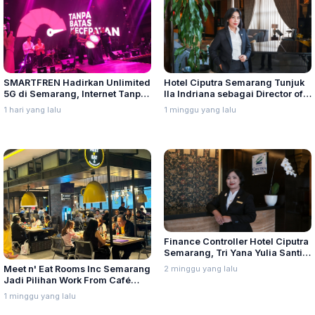
SMARTFREN Hadirkan Unlimited
Hotel Ciputra Semarang Tunjuk
5G di Semarang, Internet Tanpa
Ila Indriana sebagai Director of
Batas Kecepatan
Sales & Marketing
1 hari yang lalu
1 minggu yang lalu
Finance Controller Hotel Ciputra
Semarang, Tri Yana Yulia Santi:
Kepemimpinan Berawal dari
2 minggu yang lalu
Meet n' Eat Rooms Inc Semarang
Integritas dan Proses
Jadi Pilihan Work From Café
dengan Menu Baru yang Variatif
1 minggu yang lalu