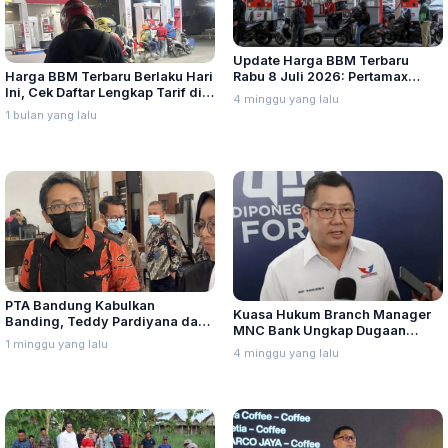
Update Harga BBM Terbaru
Harga BBM Terbaru Berlaku Hari
Rabu 8 Juli 2026: Pertamax
Ini, Cek Daftar Lengkap Tarif di
Turbo, Dexlite, dan Pertamina
4 minggu yang lalu
Seluruh Indonesia
Dex Turun
1 bulan yang lalu
PTA Bandung Kabulkan
Kuasa Hukum Branch Manager
Banding, Teddy Pardiyana dan
MNC Bank Ungkap Dugaan
Bintang Ditetapkan Ahli Waris
1 minggu yang lalu
Penganiayaan oleh Hary Tanoe
4 minggu yang lalu
Lina Jubaedah
di MNC Towe