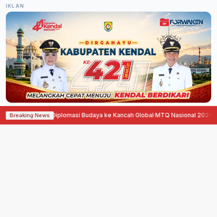
IKLAN
 Dorong Diplomasi Budaya ke Kancah Global
·
MTQ Nasional 2026 di Jawa Te
Breaking News