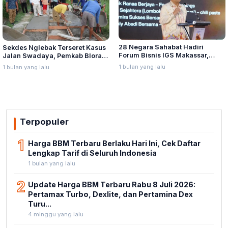
28 Negara Sahabat Hadiri
Sekdes Nglebak Terseret Kasus
Forum Bisnis IGS Makassar,
Jalan Swadaya, Pemkab Blora
Munafri Tawarkan Investasi
Sebut Pendampingan Hukum
1 bulan yang lalu
1 bulan yang lalu
Stadion Untia
Bukan Kewenangannya
Terpopuler
1
Harga BBM Terbaru Berlaku Hari Ini, Cek Daftar
Lengkap Tarif di Seluruh Indonesia
1 bulan yang lalu
2
Update Harga BBM Terbaru Rabu 8 Juli 2026:
Pertamax Turbo, Dexlite, dan Pertamina Dex
Turu...
4 minggu yang lalu