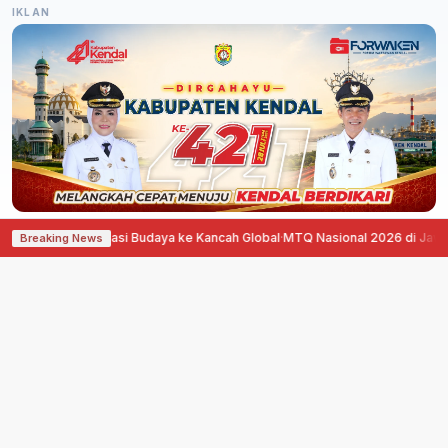
IKLAN
 Diplomasi Budaya ke Kancah Global
·
MTQ Nasional 2026 di Jawa Tengah Ha
Breaking News