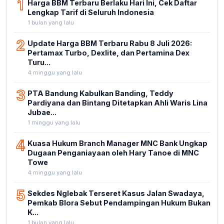
1
Harga BBM Terbaru Berlaku Hari Ini, Cek Daftar
Lengkap Tarif di Seluruh Indonesia
1 bulan yang lalu
2
Update Harga BBM Terbaru Rabu 8 Juli 2026:
Pertamax Turbo, Dexlite, dan Pertamina Dex
Turu...
4 minggu yang lalu
3
PTA Bandung Kabulkan Banding, Teddy
Pardiyana dan Bintang Ditetapkan Ahli Waris Lina
Jubae...
1 minggu yang lalu
4
Kuasa Hukum Branch Manager MNC Bank Ungkap
Dugaan Penganiayaan oleh Hary Tanoe di MNC
Towe
4 minggu yang lalu
5
Sekdes Nglebak Terseret Kasus Jalan Swadaya,
Pemkab Blora Sebut Pendampingan Hukum Bukan
K...
1 bulan yang lalu