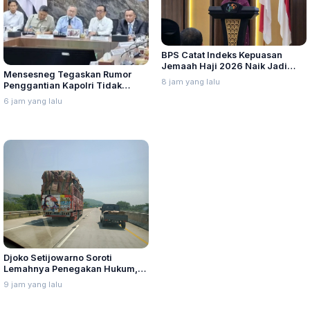
BPS Catat Indeks Kepuasan
Jemaah Haji 2026 Naik Jadi
Mensesneg Tegaskan Rumor
91,45 Persen
8 jam yang lalu
Penggantian Kapolri Tidak
Benar
6 jam yang lalu
Djoko Setijowarno Soroti
Lemahnya Penegakan Hukum,
Pemilik Truk dan Cargo Owner
9 jam yang lalu
Harus Ikut Bertanggung Jawab