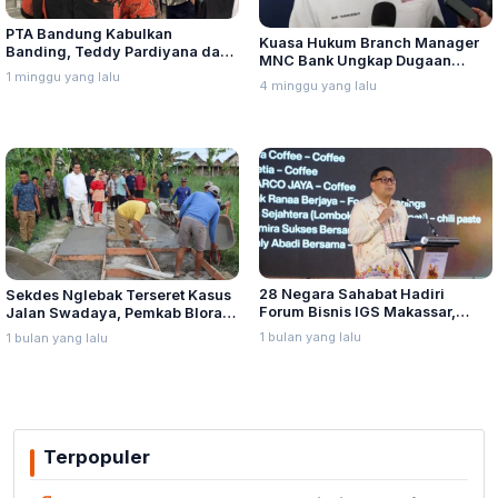
PTA Bandung Kabulkan
Kuasa Hukum Branch Manager
Banding, Teddy Pardiyana dan
MNC Bank Ungkap Dugaan
Bintang Ditetapkan Ahli Waris
1 minggu yang lalu
Penganiayaan oleh Hary Tanoe
4 minggu yang lalu
Lina Jubaedah
di MNC Towe
28 Negara Sahabat Hadiri
Sekdes Nglebak Terseret Kasus
Forum Bisnis IGS Makassar,
Jalan Swadaya, Pemkab Blora
Munafri Tawarkan Investasi
Sebut Pendampingan Hukum
1 bulan yang lalu
1 bulan yang lalu
Stadion Untia
Bukan Kewenangannya
Terpopuler