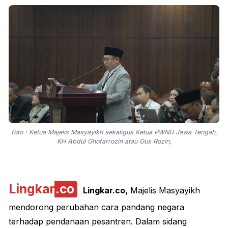
foto : Ketua Majelis Masyayikh sekaligus Ketua PWNU Jawa Tengah,
KH Abdul Ghofarrozin atau Gus Rozin,
Lingkar
.co
Lingkar.co,
Majelis Masyayikh
mendorong perubahan cara pandang negara
terhadap pendanaan pesantren. Dalam sidang