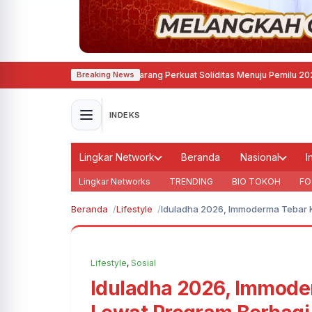
ru Asri, Demokrat Semarang Perkuat Soliditas Menuju Pemilu 2029
·
Refleksi 
Breaking News
INDEKS
Lingkar Network
Beranda
Nasional
I
Lingkar Networks
TRENDING
BIO TOKOH
FO
Beranda
Lifestyle
Iduladha 2026, Immoderma Tebar 
Lifestyle
,
Sosial
Iduladha 2026, Immode