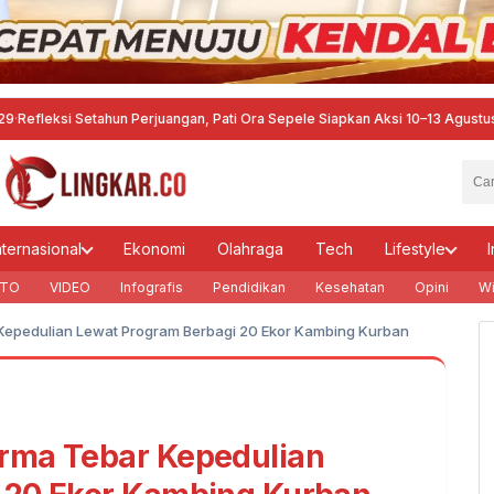
Setahun Perjuangan, Pati Ora Sepele Siapkan Aksi 10–13 Agustus
·
Dari Langk
nternasional
Ekonomi
Olahraga
Tech
Lifestyle
I
TO
VIDEO
Infografis
Pendidikan
Kesehatan
Opini
Wi
Kepedulian Lewat Program Berbagi 20 Ekor Kambing Kurban
rma Tebar Kepedulian