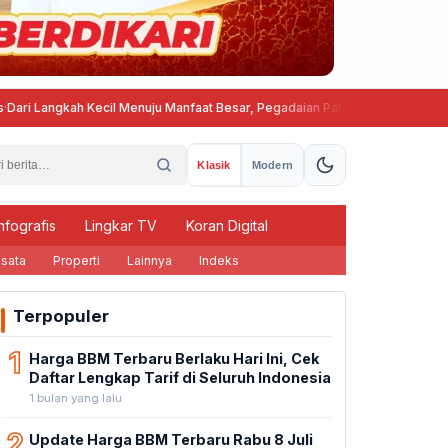
ah Kecil Menuju Manfaat Besar, Pegadaian Pati Tebar Kepedulian Lewat "Me
Klasik
Modern
nfografis
Lingkar TV
Koran Digital
sata
Properti
Lainnya
Indeks
Terpopuler
1
Harga BBM Terbaru Berlaku Hari Ini, Cek
Daftar Lengkap Tarif di Seluruh Indonesia
1 bulan yang lalu
2
Update Harga BBM Terbaru Rabu 8 Juli