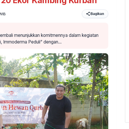
 20 Ekor Kambing Kurban
 WIB
Bagikan
 kembali menunjukkan komitmennya dalam kegiatan
gi, Immoderma Peduli” dengan…