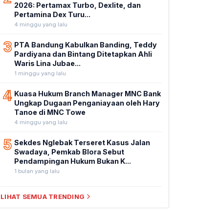
2026: Pertamax Turbo, Dexlite, dan
Pertamina Dex Turu...
4 minggu yang lalu
3
PTA Bandung Kabulkan Banding, Teddy
Pardiyana dan Bintang Ditetapkan Ahli
Waris Lina Jubae...
1 minggu yang lalu
4
Kuasa Hukum Branch Manager MNC Bank
Ungkap Dugaan Penganiayaan oleh Hary
Tanoe di MNC Towe
4 minggu yang lalu
5
Sekdes Nglebak Terseret Kasus Jalan
Swadaya, Pemkab Blora Sebut
Pendampingan Hukum Bukan K...
1 bulan yang lalu
LIHAT SEMUA TRENDING