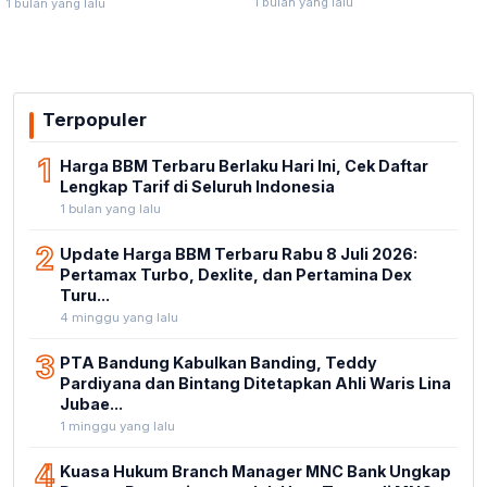
1 bulan yang lalu
1 bulan yang lalu
Stadion Untia
Bukan Kewenangannya
Terpopuler
1
Harga BBM Terbaru Berlaku Hari Ini, Cek Daftar
Lengkap Tarif di Seluruh Indonesia
1 bulan yang lalu
2
Update Harga BBM Terbaru Rabu 8 Juli 2026:
Pertamax Turbo, Dexlite, dan Pertamina Dex
Turu...
4 minggu yang lalu
3
PTA Bandung Kabulkan Banding, Teddy
Pardiyana dan Bintang Ditetapkan Ahli Waris Lina
Jubae...
1 minggu yang lalu
4
Kuasa Hukum Branch Manager MNC Bank Ungkap