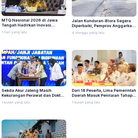
MTQ Nasional 2026 di Jawa
Jalan Kunduran-Blora Segera
Tengah Hadirkan Inovasi
Diperbaiki, Pemprov Anggarkan
Perdana untuk Disabilitas dan
Rp14,7 Miliar
1 hari yang lalu
4 minggu yang lalu
Dewan Hakim
Sekda Akui Jateng Masih
Dari 18 Peserta, Lima Pemerintah
Kekurangan Perawat dan Dokter
Daerah Masuk Penilaian Tahap II
Spesialis
Penghargaan Industri Hijau
1 bulan yang lalu
1 bulan yang lalu
Jawa Tengah 2026