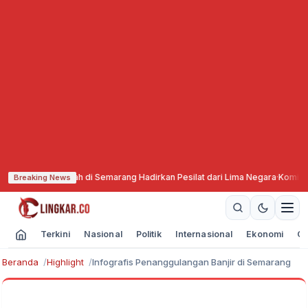
adiyah di Semarang Hadirkan Pesilat dari Lima Negara
·
Komisi X DPR Minta
Breaking News
Terkini
Nasional
Politik
Internasional
Ekonomi
Ol
Beranda
Highlight
Infografis Penanggulangan Banjir di Semarang