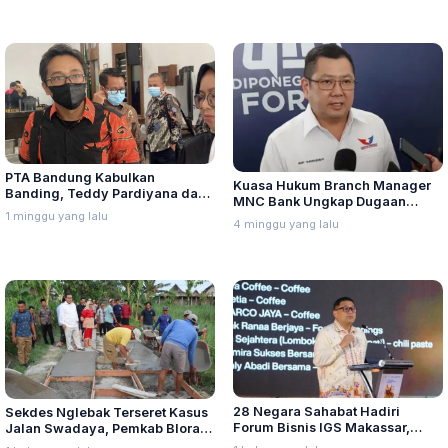
PTA Bandung Kabulkan
Kuasa Hukum Branch Manager
Banding, Teddy Pardiyana dan
MNC Bank Ungkap Dugaan
Bintang Ditetapkan Ahli Waris
1 minggu yang lalu
Penganiayaan oleh Hary Tanoe
4 minggu yang lalu
Lina Jubaedah
di MNC Towe
28 Negara Sahabat Hadiri
Sekdes Nglebak Terseret Kasus
Forum Bisnis IGS Makassar,
Jalan Swadaya, Pemkab Blora
Munafri Tawarkan Investasi
Sebut Pendampingan Hukum