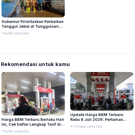
Gubernur Prioritaskan Perbaikan
Tanggul Jebol di Tunggulsari
Pati, Siapkan Anggaran Rp400
1 bulan yang lalu
Juta
Rekomendasi untuk kamu
Update Harga BBM Terbaru
Harga BBM Terbaru Berlaku Hari
Rabu 8 Juli 2026: Pertamax
Ini, Cek Daftar Lengkap Tarif di
Turbo, Dexlite, dan Pertamina
4 minggu yang lalu
Seluruh Indonesia
Dex Turun
1 bulan yang lalu