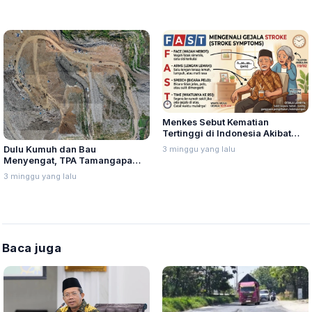
Menkes Sebut Kematian
Tertinggi di Indonesia Akibat
Penyakit Stroke, Setiap Tahun
3 minggu yang lalu
Dulu Kumuh dan Bau
Sekitar 300.000 Orang
Menyengat, TPA Tamangapa
Meninggal Dunia
Kini Berubah Drastis dari Sistem
3 minggu yang lalu
Open Dumping Menuju Sanitary
Landfill
Baca juga