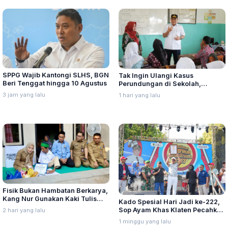
SPPG Wajib Kantongi SLHS, BGN
Tak Ingin Ulangi Kasus
Beri Tenggat hingga 10 Agustus
Perundungan di Sekolah,
Nurkholes Minta Perkuat
3 jam yang lalu
1 hari yang lalu
Pengawasan Murid
Fisik Bukan Hambatan Berkarya,
Kang Nur Gunakan Kaki Tulis
Kado Spesial Hari Jadi ke-222,
Kaligrafi Arab
Sop Ayam Khas Klaten Pecahkan
2 hari yang lalu
Rekor MURI dan Dunia
1 minggu yang lalu