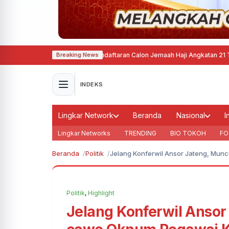
emarang Mulai Buka Pendaftaran Calon Jemaah Haji Angkatan 21 Tahun 202
Breaking News
INDEKS
Lingkar Network
Beranda
Nasional
I
Lingkar Networks
TRENDING
BIO TOKOH
FO
Beranda
Politik
Jelang Konferwil Ansor Jateng, M
Politik
,
Highlight
Jelang Konferwil Anso