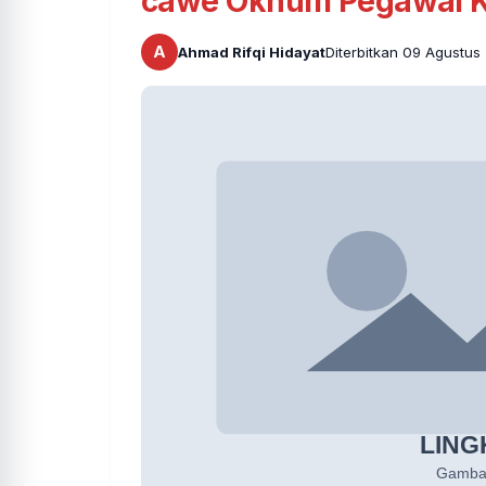
cawe Oknum Pegawai 
A
Ahmad Rifqi Hidayat
Diterbitkan 09 Agustus