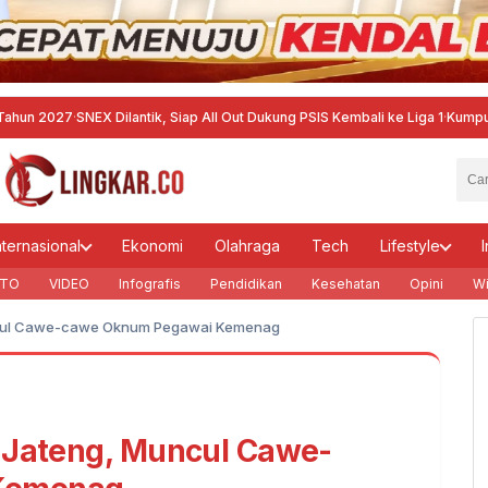
7
·
SNEX Dilantik, Siap All Out Dukung PSIS Kembali ke Liga 1
·
Kumpulkan Pelat
nternasional
Ekonomi
Olahraga
Tech
Lifestyle
I
TO
VIDEO
Infografis
Pendidikan
Kesehatan
Opini
Wi
uncul Cawe-cawe Oknum Pegawai Kemenag
r Jateng, Muncul Cawe-