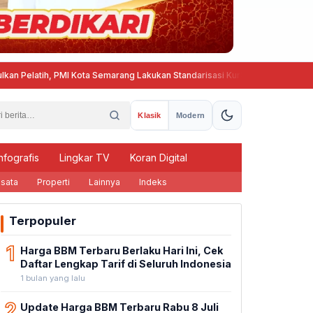
ih, PMI Kota Semarang Lakukan Standarisasi Kurikulum Pembinaan PMR dan
Klasik
Modern
nfografis
Lingkar TV
Koran Digital
sata
Properti
Lainnya
Indeks
Terpopuler
1
Harga BBM Terbaru Berlaku Hari Ini, Cek
Daftar Lengkap Tarif di Seluruh Indonesia
1 bulan yang lalu
2
Update Harga BBM Terbaru Rabu 8 Juli