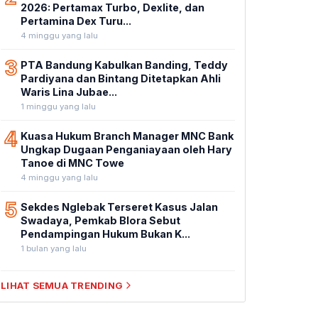
2026: Pertamax Turbo, Dexlite, dan
Pertamina Dex Turu...
4 minggu yang lalu
3
PTA Bandung Kabulkan Banding, Teddy
Pardiyana dan Bintang Ditetapkan Ahli
Waris Lina Jubae...
1 minggu yang lalu
4
Kuasa Hukum Branch Manager MNC Bank
Ungkap Dugaan Penganiayaan oleh Hary
Tanoe di MNC Towe
4 minggu yang lalu
5
Sekdes Nglebak Terseret Kasus Jalan
Swadaya, Pemkab Blora Sebut
Pendampingan Hukum Bukan K...
1 bulan yang lalu
LIHAT SEMUA TRENDING