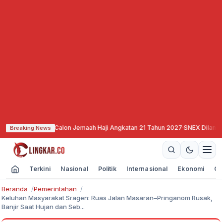
an Calon Jemaah Haji Angkatan 21 Tahun 2027
·
SNEX Dilantik, Siap All Out 
Breaking News
Terkini
Nasional
Politik
Internasional
Ekonomi
Ol
Beranda
Pemerintahan
Keluhan Masyarakat Sragen: Ruas Jalan Masaran–Pringanom Rusak,
Banjir Saat Hujan dan Seb...