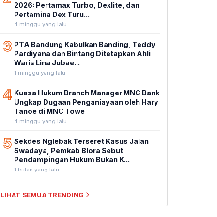
2026: Pertamax Turbo, Dexlite, dan
Pertamina Dex Turu...
4 minggu yang lalu
3
PTA Bandung Kabulkan Banding, Teddy
Pardiyana dan Bintang Ditetapkan Ahli
Waris Lina Jubae...
1 minggu yang lalu
4
Kuasa Hukum Branch Manager MNC Bank
Ungkap Dugaan Penganiayaan oleh Hary
Tanoe di MNC Towe
4 minggu yang lalu
5
Sekdes Nglebak Terseret Kasus Jalan
Swadaya, Pemkab Blora Sebut
Pendampingan Hukum Bukan K...
1 bulan yang lalu
LIHAT SEMUA TRENDING