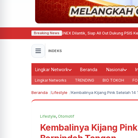
gkatan 21 Tahun 2027
·
SNEX Dilantik, Siap All Out Dukung PSIS Kembali ke Li
Breaking News
INDEKS
Lingkar Network
Beranda
Nasional
I
Lingkar Networks
TRENDING
BIO TOKOH
FO
Beranda
Lifestyle
Kembalinya Kijang Pink Setelah 1
Lifestyle
,
Otomotif
Kembalinya Kijang Pink