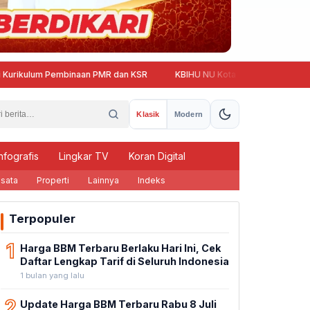
m Pembinaan PMR dan KSR
KBIHU NU Kota Semarang Mulai Buka Pendaf
Klasik
Modern
nfografis
Lingkar TV
Koran Digital
sata
Properti
Lainnya
Indeks
Terpopuler
1
Harga BBM Terbaru Berlaku Hari Ini, Cek
Daftar Lengkap Tarif di Seluruh Indonesia
1 bulan yang lalu
2
Update Harga BBM Terbaru Rabu 8 Juli