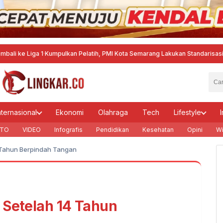
ga 1
·
Kumpulkan Pelatih, PMI Kota Semarang Lakukan Standarisasi Kurikulu
nternasional
Ekonomi
Olahraga
Tech
Lifestyle
I
TO
VIDEO
Infografis
Pendidikan
Kesehatan
Opini
Wi
4 Tahun Berpindah Tangan
 Setelah 14 Tahun