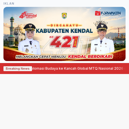
IKLAN
rong Diplomasi Budaya ke Kancah Global
·
MTQ Nasional 2026 di Jawa Tenga
Breaking News