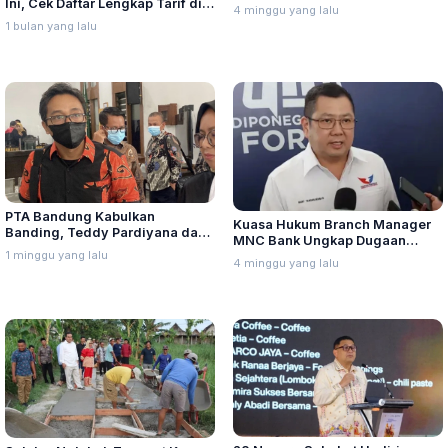
Ini, Cek Daftar Lengkap Tarif di
Turbo, Dexlite, dan Pertamina
4 minggu yang lalu
Seluruh Indonesia
Dex Turun
1 bulan yang lalu
PTA Bandung Kabulkan
Kuasa Hukum Branch Manager
Banding, Teddy Pardiyana dan
MNC Bank Ungkap Dugaan
Bintang Ditetapkan Ahli Waris
1 minggu yang lalu
Penganiayaan oleh Hary Tanoe
4 minggu yang lalu
Lina Jubaedah
di MNC Towe