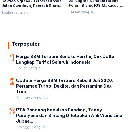
28 Negara Sahabat Hadiri
Sekdes Nglebak Terseret Kasus
Forum Bisnis IGS Makassar,
Jalan Swadaya, Pemkab Blora
Munafri Tawarkan Investasi
Sebut Pendampingan Hukum
1 bulan yang lalu
1 bulan yang lalu
Stadion Untia
Bukan Kewenangannya
Terpopuler
1
Harga BBM Terbaru Berlaku Hari Ini, Cek Daftar
Lengkap Tarif di Seluruh Indonesia
1 bulan yang lalu
2
Update Harga BBM Terbaru Rabu 8 Juli 2026:
Pertamax Turbo, Dexlite, dan Pertamina Dex
Turu...
4 minggu yang lalu
3
PTA Bandung Kabulkan Banding, Teddy
Pardiyana dan Bintang Ditetapkan Ahli Waris Lina
Jubae...
1 minggu yang lalu