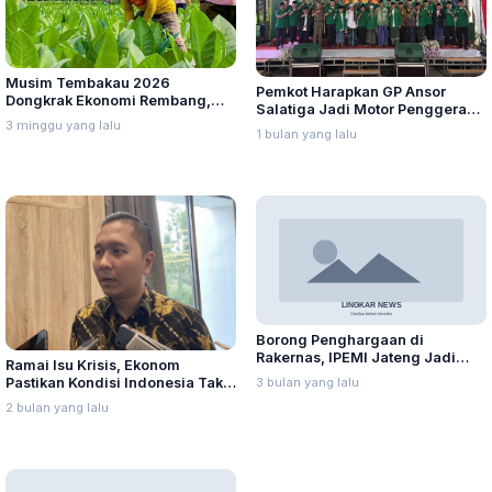
Musim Tembakau 2026
Pemkot Harapkan GP Ansor
Dongkrak Ekonomi Rembang,
Salatiga Jadi Motor Penggerak
Nilai Transaksi Diperkirakan
3 minggu yang lalu
Penguatan Ekonomi Pemuda
1 bulan yang lalu
Rp455 Miliar
Borong Penghargaan di
Rakernas, IPEMI Jateng Jadi
Ramai Isu Krisis, Ekonom
Episentrum Muslimah Preneur
Pastikan Kondisi Indonesia Tak
3 bulan yang lalu
Seperti 1998
2 bulan yang lalu