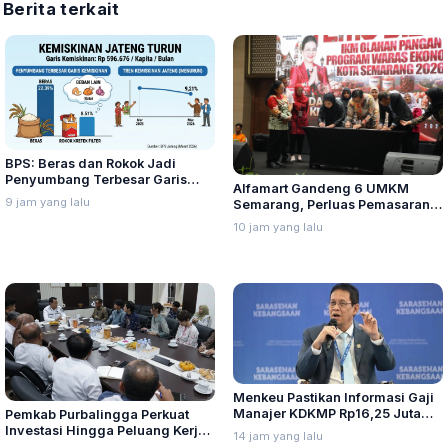
Berita terkait
BPS: Beras dan Rokok Jadi
Penyumbang Terbesar Garis
Alfamart Gandeng 6 UMKM
Kemiskinan di Jateng
9 jam yang lalu
Semarang, Perluas Pemasaran
Produk Lokal
10 jam yang lalu
Menkeu Pastikan Informasi Gaji
Manajer KDKMP Rp16,25 Juta
Pemkab Purbalingga Perkuat
Tidak Benar
Investasi Hingga Peluang Kerja
14 jam yang lalu
di Jepang