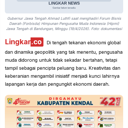
Gubernur Jawa Tengah Ahmad Luthfi saat menghadiri Forum Bisnis
Daerah (Forbisda) Himpunan Pengusaha Muda Indonesia (Hipmi)
Jawa Tengah di Bandungan, Minggu (19/4/2026). Foto: dokumentasi
Lingkar
.co
Di tengah tekanan ekonomi global
dan dinamika geopolitik yang tak menentu,
pengusaha
muda
didorong untuk tidak sekadar bertahan, tetapi
tampil sebagai pencipta peluang baru. Kreativitas dan
keberanian mengambil inisiatif menjadi kunci lahirnya
lapangan kerja dan pengungkit ekonomi daerah.