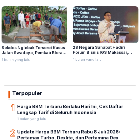
28 Negara Sahabat Hadiri
Sekdes Nglebak Terseret Kasus
Forum Bisnis IGS Makassar,
Jalan Swadaya, Pemkab Blora
Munafri Tawarkan Investasi
Sebut Pendampingan Hukum
1 bulan yang lalu
1 bulan yang lalu
Stadion Untia
Bukan Kewenangannya
Terpopuler
1
Harga BBM Terbaru Berlaku Hari Ini, Cek Daftar
Lengkap Tarif di Seluruh Indonesia
1 bulan yang lalu
2
Update Harga BBM Terbaru Rabu 8 Juli 2026:
Pertamax Turbo, Dexlite, dan Pertamina Dex