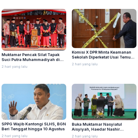
Komisi X DPR Minta Keamanan
Muktamar Pencak Silat Tapak
Sekolah Diperketat Usai Temuan
Suci Putra Muhammadiyah di
Senjata dan Narkotika
2 hari yang lalu
Semarang Hadirkan Pesilat dari
2 hari yang lalu
Lima Negara
SPPG Wajib Kantongi SLHS, BGN
Buka Muktamar Nasyiatul
Beri Tenggat hingga 10 Agustus
Aisyiyah, Haedar Nashir
Ingatkan Berorganisasi Untuk
2 hari yang lalu
2 hari yang lalu