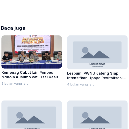
Perjuangkan Nilai, Bukan
Sebatas Berkumpul
Baca juga
Kemenag Cabut Izin Ponpes
Lesbumi PWNU Jateng Siap
Ndholo Kusumo Pati Usai Kasus
Intensifkan Upaya Revitalisasi
Dugaan Kekerasan Seksual
Kesenian Tradisional Jawa
3 bulan yang lalu
4 bulan yang lalu