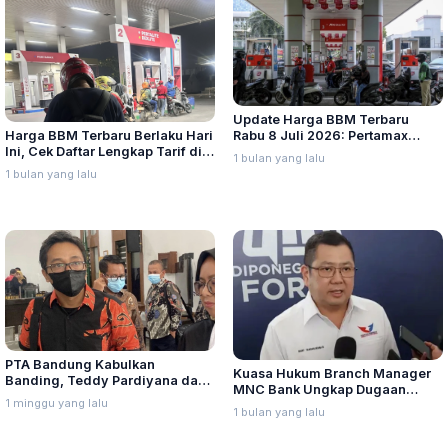
Update Harga BBM Terbaru
Harga BBM Terbaru Berlaku Hari
Rabu 8 Juli 2026: Pertamax
Ini, Cek Daftar Lengkap Tarif di
Turbo, Dexlite, dan Pertamina
1 bulan yang lalu
Seluruh Indonesia
Dex Turun
1 bulan yang lalu
PTA Bandung Kabulkan
Kuasa Hukum Branch Manager
Banding, Teddy Pardiyana dan
MNC Bank Ungkap Dugaan
Bintang Ditetapkan Ahli Waris
1 minggu yang lalu
Penganiayaan oleh Hary Tanoe
1 bulan yang lalu
Lina Jubaedah
di MNC Towe