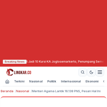
n Target Jadi 10 Kursi
·
KA Joglosemarkerto, Penumpang Semester I 2026 N
Breaking News
Terkini
Nasional
Politik
Internasional
Ekonomi
Ol
Beranda
Nasional
Menteri Agama Lantik 16.138 PNS, Pesan Hal Ini