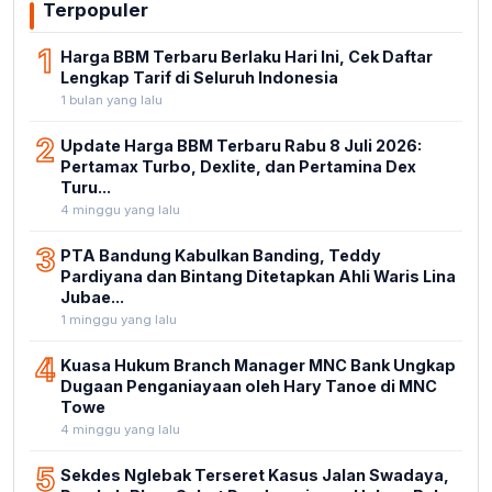
Terpopuler
1
Harga BBM Terbaru Berlaku Hari Ini, Cek Daftar
Lengkap Tarif di Seluruh Indonesia
1 bulan yang lalu
2
Update Harga BBM Terbaru Rabu 8 Juli 2026:
Pertamax Turbo, Dexlite, dan Pertamina Dex
Turu...
4 minggu yang lalu
3
PTA Bandung Kabulkan Banding, Teddy
Pardiyana dan Bintang Ditetapkan Ahli Waris Lina
Jubae...
1 minggu yang lalu
4
Kuasa Hukum Branch Manager MNC Bank Ungkap
Dugaan Penganiayaan oleh Hary Tanoe di MNC
Towe
4 minggu yang lalu
5
Sekdes Nglebak Terseret Kasus Jalan Swadaya,