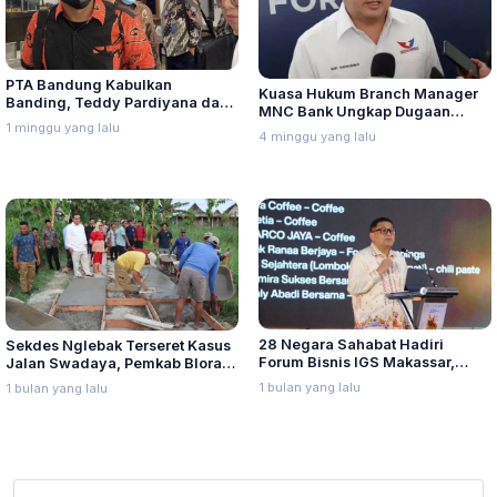
PTA Bandung Kabulkan
Kuasa Hukum Branch Manager
Banding, Teddy Pardiyana dan
MNC Bank Ungkap Dugaan
Bintang Ditetapkan Ahli Waris
1 minggu yang lalu
Penganiayaan oleh Hary Tanoe
4 minggu yang lalu
Lina Jubaedah
di MNC Towe
28 Negara Sahabat Hadiri
Sekdes Nglebak Terseret Kasus
Forum Bisnis IGS Makassar,
Jalan Swadaya, Pemkab Blora
Munafri Tawarkan Investasi
Sebut Pendampingan Hukum
1 bulan yang lalu
1 bulan yang lalu
Stadion Untia
Bukan Kewenangannya