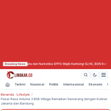
 Senjata dan Narkotika
·
SPPG Wajib Kantongi SLHS, BGN Beri Tenggat hingg
Breaking News
Terkini
Nasional
Politik
Internasional
Ekonomi
Ol
Beranda
Lifestyle
Pasar Rasa Volume 3 BSB Village Ramaikan Semarang dengan Kuliner
Jakarta dan Bandung