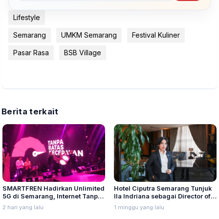
Lifestyle
Semarang
UMKM Semarang
Festival Kuliner
Pasar Rasa
BSB Village
Berita terkait
SMARTFREN Hadirkan Unlimited
Hotel Ciputra Semarang Tunjuk
5G di Semarang, Internet Tanpa
Ila Indriana sebagai Director of
Batas Kecepatan
Sales & Marketing
2 hari yang lalu
1 minggu yang lalu