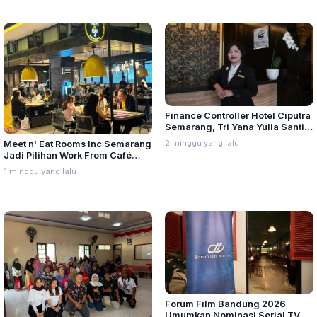
Finance Controller Hotel Ciputra
Semarang, Tri Yana Yulia Santi:
Kepemimpinan Berawal dari
2 minggu yang lalu
Meet n' Eat Rooms Inc Semarang
Integritas dan Proses
Jadi Pilihan Work From Café
dengan Menu Baru yang Variatif
1 minggu yang lalu
Forum Film Bandung 2026
Umumkan Nominasi Serial TV,