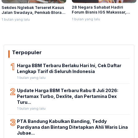
28 Negara Sahabat Hadiri
Sekdes Nglebak Terseret Kasus
Forum Bisnis IGS Makassar,
Jalan Swadaya, Pemkab Blora
Munafri Tawarkan Investasi
Sebut Pendampingan Hukum
1 bulan yang lalu
1 bulan yang lalu
Stadion Untia
Bukan Kewenangannya
Terpopuler
1
Harga BBM Terbaru Berlaku Hari Ini, Cek Daftar
Lengkap Tarif di Seluruh Indonesia
1 bulan yang lalu
2
Update Harga BBM Terbaru Rabu 8 Juli 2026:
Pertamax Turbo, Dexlite, dan Pertamina Dex
Turu...
1 bulan yang lalu
3
PTA Bandung Kabulkan Banding, Teddy
Pardiyana dan Bintang Ditetapkan Ahli Waris Lina
Jubae...