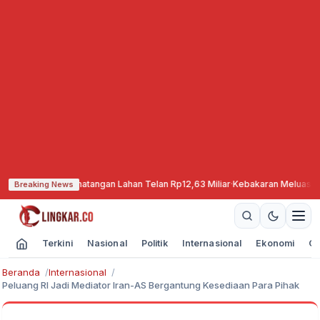
an, Pematangan Lahan Telan Rp12,63 Miliar
·
Kebakaran Meluas, TNBTS Tutup
Breaking News
Terkini
Nasional
Politik
Internasional
Ekonomi
Ol
Beranda
Internasional
Peluang RI Jadi Mediator Iran-AS Bergantung Kesediaan Para Pihak