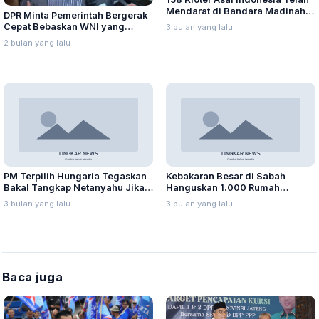
Mendarat di Bandara Madinah,
DPR Minta Pemerintah Bergerak
Puncak Gelombang I Diprediksi
Cepat Bebaskan WNI yang
3 bulan yang lalu
Jatuh pada 6 Mei 2026
Ditangkap Israel
2 bulan yang lalu
PM Terpilih Hungaria Tegaskan
Kebakaran Besar di Sabah
Bakal Tangkap Netanyahu Jika
Hanguskan 1.000 Rumah
Masuk Wilayahnya
Panggung, Ribuan Warga
3 bulan yang lalu
3 bulan yang lalu
Mengungsi
Baca juga