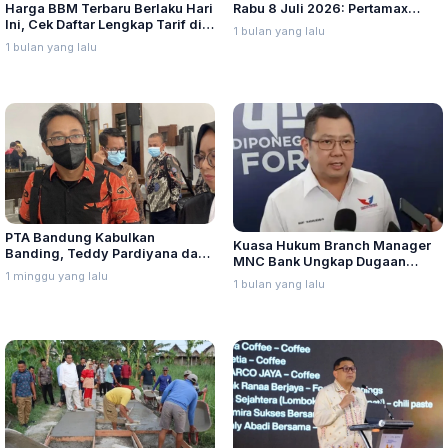
Harga BBM Terbaru Berlaku Hari
Rabu 8 Juli 2026: Pertamax
Ini, Cek Daftar Lengkap Tarif di
Turbo, Dexlite, dan Pertamina
1 bulan yang lalu
Seluruh Indonesia
Dex Turun
1 bulan yang lalu
PTA Bandung Kabulkan
Kuasa Hukum Branch Manager
Banding, Teddy Pardiyana dan
MNC Bank Ungkap Dugaan
Bintang Ditetapkan Ahli Waris
1 minggu yang lalu
Penganiayaan oleh Hary Tanoe
1 bulan yang lalu
Lina Jubaedah
di MNC Towe