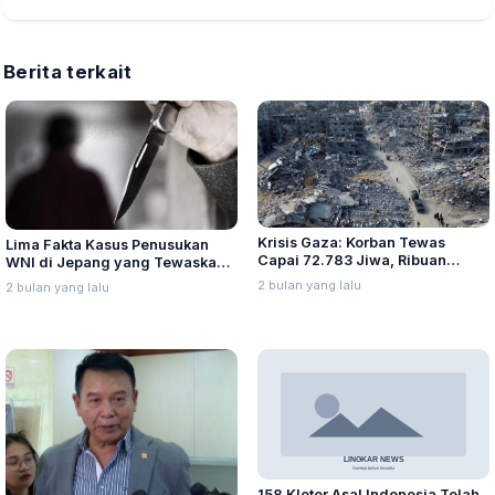
Berita terkait
Krisis Gaza: Korban Tewas
Lima Fakta Kasus Penusukan
Capai 72.783 Jiwa, Ribuan
WNI di Jepang yang Tewaskan
Diduga Masih Tertimbun
Pekerja Migran Asal Indonesia
2 bulan yang lalu
2 bulan yang lalu
Reruntuhan
158 Kloter Asal Indonesia Telah