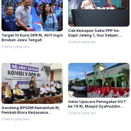
Cek Kesiapan Saksi PPP Se-
Dapil Jateng 1, Gus Sekjen:
Target 10 Kursi DPR RI, AHY Ingin
Optimis Rebut 1 Kursi DPR RI
Birukan Jawa Tengah
2 tahun yang lalu
2 tahun yang lalu
Gelar Upacara Peringatan HUT
ke 78 RI, Masjid Syafruddin
Gandeng BPSDM Kemenhub RI,
Semarang Satukan Antarumat
Pemkab Blora Kerjasama
2 tahun yang lalu
Agama
Tingkatkan SDM Perhubungan
2 tahun yang lalu