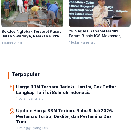
28 Negara Sahabat Hadiri
Sekdes Nglebak Terseret Kasus
Forum Bisnis IGS Makassar,
Jalan Swadaya, Pemkab Blora
Munafri Tawarkan Investasi
Sebut Pendampingan Hukum
1 bulan yang lalu
1 bulan yang lalu
Stadion Untia
Bukan Kewenangannya
Terpopuler
1
Harga BBM Terbaru Berlaku Hari Ini, Cek Daftar
Lengkap Tarif di Seluruh Indonesia
1 bulan yang lalu
2
Update Harga BBM Terbaru Rabu 8 Juli 2026:
Pertamax Turbo, Dexlite, dan Pertamina Dex
Turu...
4 minggu yang lalu