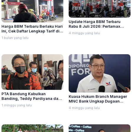
Update Harga BBM Terbaru
Harga BBM Terbaru Berlaku Hari
Rabu 8 Juli 2026: Pertamax
Ini, Cek Daftar Lengkap Tarif di
Turbo, Dexlite, dan Pertamina
4 minggu yang lalu
Seluruh Indonesia
Dex Turun
1 bulan yang lalu
PTA Bandung Kabulkan
Kuasa Hukum Branch Manager
Banding, Teddy Pardiyana dan
MNC Bank Ungkap Dugaan
Bintang Ditetapkan Ahli Waris
1 minggu yang lalu
Penganiayaan oleh Hary Tanoe
4 minggu yang lalu
Lina Jubaedah
di MNC Towe