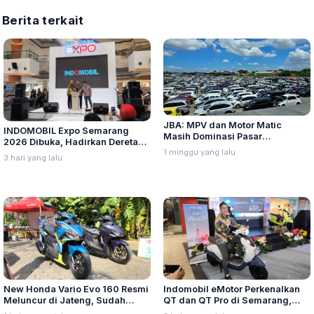
Berita terkait
JBA: MPV dan Motor Matic
INDOMOBIL Expo Semarang
Masih Dominasi Pasar
2026 Dibuka, Hadirkan Deretan
Kendaraan Bekas Semester I
1 minggu yang lalu
Kendaraan Listrik Terbaru
3 hari yang lalu
2026
New Honda Vario Evo 160 Resmi
Indomobil eMotor Perkenalkan
Meluncur di Jateng, Sudah
QT dan QT Pro di Semarang,
Kantongi Lebih dari 700 SPK
Motor Listrik Stylish Harga