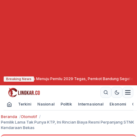
liditas Menuju Pemilu 2029
·
Tegas, Pemkot Bandung Segel dan Bekukan Izin
Breaking News
Terkini
Nasional
Politik
Internasional
Ekonomi
Ol
Beranda
Otomotif
Pemilik Lama Tak Punya KTP, Ini Rincian Biaya Resmi Perpanjang STNK
Kendaraan Bekas