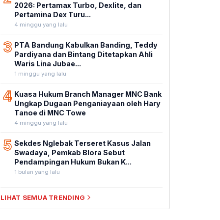
2026: Pertamax Turbo, Dexlite, dan
Pertamina Dex Turu...
4 minggu yang lalu
3
PTA Bandung Kabulkan Banding, Teddy
Pardiyana dan Bintang Ditetapkan Ahli
Waris Lina Jubae...
1 minggu yang lalu
4
Kuasa Hukum Branch Manager MNC Bank
Ungkap Dugaan Penganiayaan oleh Hary
Tanoe di MNC Towe
4 minggu yang lalu
5
Sekdes Nglebak Terseret Kasus Jalan
Swadaya, Pemkab Blora Sebut
Pendampingan Hukum Bukan K...
1 bulan yang lalu
LIHAT SEMUA TRENDING