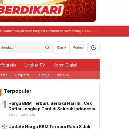
jaksaan Negeri
·
Demokrat Semarang Gelar Gerakan Langit Biru Asri Jelang
Klasik
Modern
nfografis
Lingkar TV
Koran Digital
sata
Properti
Lainnya
Indeks
Terpopuler
1
Harga BBM Terbaru Berlaku Hari Ini, Cek
Daftar Lengkap Tarif di Seluruh Indonesia
1 bulan yang lalu
2
Update Harga BBM Terbaru Rabu 8 Juli