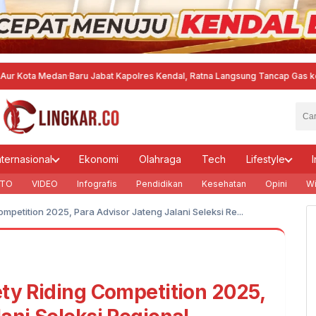
Medan
·
Baru Jabat Kapolres Kendal, Ratna Langsung Tancap Gas ke Kantor Ke
nternasional
Ekonomi
Olahraga
Tech
Lifestyle
I
TO
VIDEO
Infografis
Pendidikan
Kesehatan
Opini
Wi
mpetition 2025, Para Advisor Jateng Jalani Seleksi Re...
ety Riding Competition 2025,