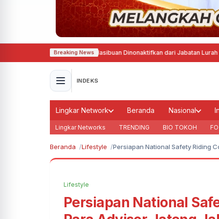
an Wewenang, Erfin Hasibuan Dinonaktifkan dari Jabatan Lurah Aur Kota 
Breaking News
INDEKS
Lingkar Network
Beranda
Nasional
I
Lingkar Networks
TRENDING
BIO TOKOH
FO
Beranda
Lifestyle
Persiapan National Safety Riding Co
Lifestyle
Persiapan National Saf