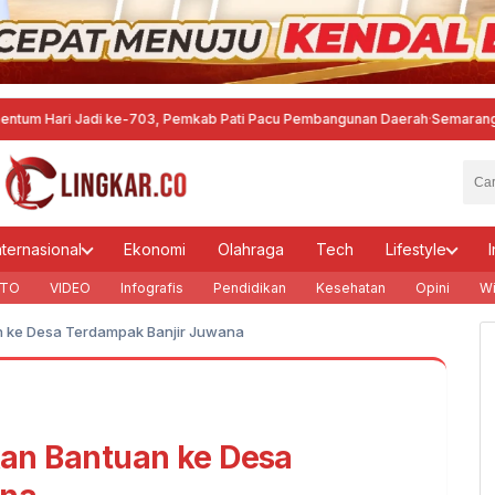
ri Jadi ke-703, Pemkab Pati Pacu Pembangunan Daerah
·
Semarang Gandeng
nternasional
Ekonomi
Olahraga
Tech
Lifestyle
I
TO
VIDEO
Infografis
Pendidikan
Kesehatan
Opini
Wi
uan ke Desa Terdampak Banjir Juwana
ikan Bantuan ke Desa