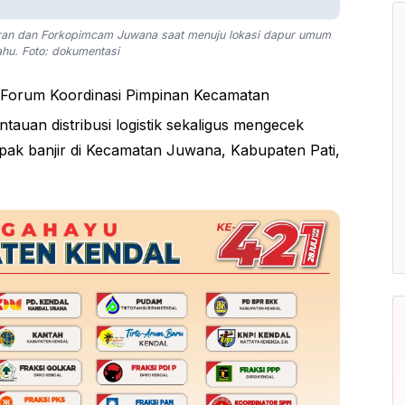
jaran dan Forkopimcam Juwana saat menuju lokasi dapur umum
hu. Foto: dokumentasi
 Forum Koordinasi Pimpinan Kecamatan
uan distribusi logistik sekaligus mengecek
ak banjir di Kecamatan Juwana, Kabupaten Pati,