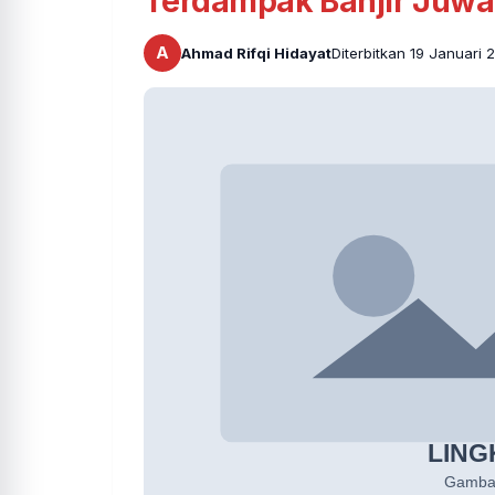
Terdampak Banjir Juw
A
Ahmad Rifqi Hidayat
Diterbitkan 19 Januari 