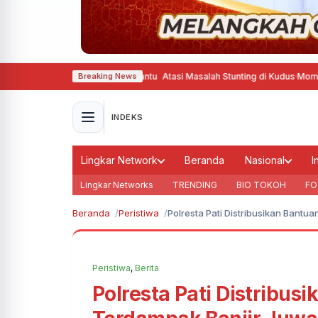
nja Pinter Gizine Bener Bantu Atasi Masalah Stunting di Kudus
·
Momentum Ha
Breaking News
INDEKS
Lingkar Network
Beranda
Nasional
I
Lingkar Networks
TRENDING
BIO TOKOH
FO
Beranda
Peristiwa
Polresta Pati Distribusikan Bant
Peristiwa
,
Berita
Polresta Pati Distribus