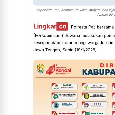
Kapolresta Pati, Kombes Pol Jaka Wahyudi dan ja
dengan pera
Lingkar
.co
Polresta Pati bersama
(Forkopimcam)
Juwana
melakukan pemanta
kesiapan dapur umum bagi warga terdamp
Jawa Tengah, Senin (19/1/2026).