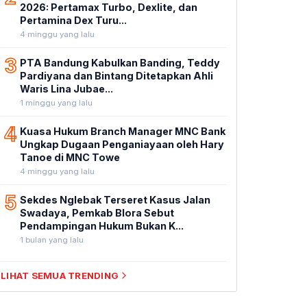
2026: Pertamax Turbo, Dexlite, dan
Pertamina Dex Turu...
4 minggu yang lalu
3
PTA Bandung Kabulkan Banding, Teddy
Pardiyana dan Bintang Ditetapkan Ahli
Waris Lina Jubae...
1 minggu yang lalu
4
Kuasa Hukum Branch Manager MNC Bank
Ungkap Dugaan Penganiayaan oleh Hary
Tanoe di MNC Towe
4 minggu yang lalu
5
Sekdes Nglebak Terseret Kasus Jalan
Swadaya, Pemkab Blora Sebut
Pendampingan Hukum Bukan K...
1 bulan yang lalu
LIHAT SEMUA TRENDING