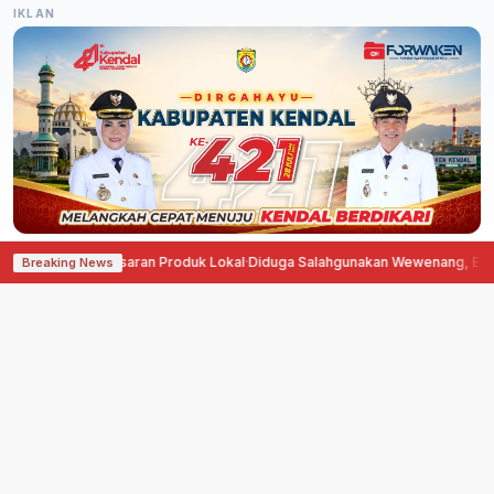
IKLAN
 Pemasaran Produk Lokal
·
Diduga Salahgunakan Wewenang, Erfin Hasibuan D
Breaking News