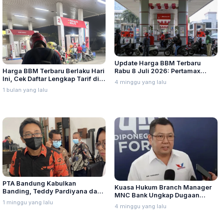
Update Harga BBM Terbaru
Harga BBM Terbaru Berlaku Hari
Rabu 8 Juli 2026: Pertamax
Ini, Cek Daftar Lengkap Tarif di
Turbo, Dexlite, dan Pertamina
4 minggu yang lalu
Seluruh Indonesia
Dex Turun
1 bulan yang lalu
PTA Bandung Kabulkan
Kuasa Hukum Branch Manager
Banding, Teddy Pardiyana dan
MNC Bank Ungkap Dugaan
Bintang Ditetapkan Ahli Waris
1 minggu yang lalu
Penganiayaan oleh Hary Tanoe
4 minggu yang lalu
Lina Jubaedah
di MNC Towe