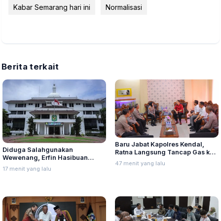
Kabar Semarang hari ini
Normalisasi
Berita terkait
Baru Jabat Kapolres Kendal,
Diduga Salahgunakan
Ratna Langsung Tancap Gas ke
Wewenang, Erfin Hasibuan
Kantor Kejaksaan Negeri
47 menit yang lalu
Dinonaktifkan dari Jabatan
17 menit yang lalu
Lurah Aur Kota Medan