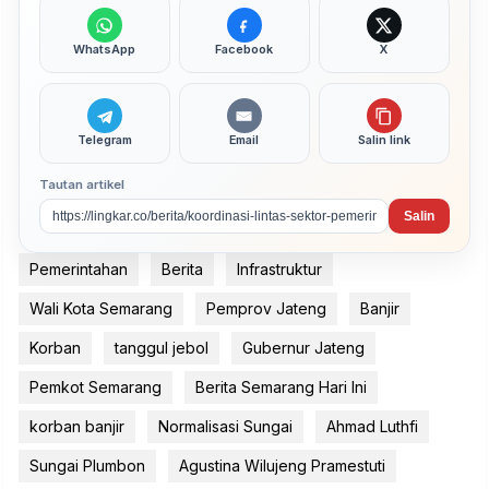
WhatsApp
Facebook
X
Telegram
Email
Salin link
Tautan artikel
Salin
Pemerintahan
Berita
Infrastruktur
Wali Kota Semarang
Pemprov Jateng
Banjir
Korban
tanggul jebol
Gubernur Jateng
Pemkot Semarang
Berita Semarang Hari Ini
korban banjir
Normalisasi Sungai
Ahmad Luthfi
Sungai Plumbon
Agustina Wilujeng Pramestuti