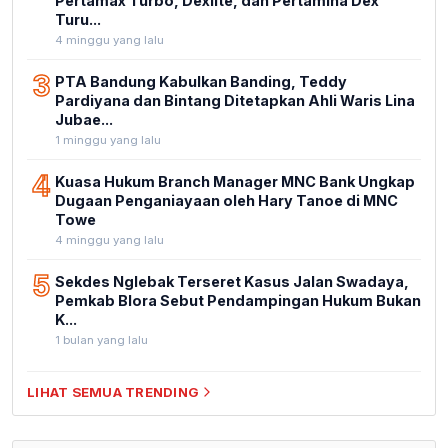
Pertamax Turbo, Dexlite, dan Pertamina Dex
Turu...
4 minggu yang lalu
3
PTA Bandung Kabulkan Banding, Teddy
Pardiyana dan Bintang Ditetapkan Ahli Waris Lina
Jubae...
1 minggu yang lalu
4
Kuasa Hukum Branch Manager MNC Bank Ungkap
Dugaan Penganiayaan oleh Hary Tanoe di MNC
Towe
4 minggu yang lalu
5
Sekdes Nglebak Terseret Kasus Jalan Swadaya,
Pemkab Blora Sebut Pendampingan Hukum Bukan
K...
1 bulan yang lalu
LIHAT SEMUA TRENDING