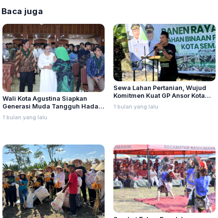
Baca juga
Sewa Lahan Pertanian, Wujud
Komitmen Kuat GP Ansor Kota
Wali Kota Agustina Siapkan
Semarang Wujudkan Patriot
Generasi Muda Tangguh Hadapi
1 bulan yang lalu
Ketahanan Pangan di Ibukota
Era Global, Dorong Kader HMI
1 bulan yang lalu
Jateng
Jadi Pemimpin dan Pencipta
Lapangan Kerja