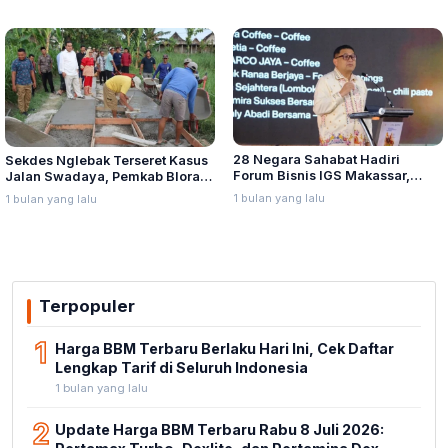
28 Negara Sahabat Hadiri
Sekdes Nglebak Terseret Kasus
Forum Bisnis IGS Makassar,
Jalan Swadaya, Pemkab Blora
Munafri Tawarkan Investasi
Sebut Pendampingan Hukum
1 bulan yang lalu
1 bulan yang lalu
Stadion Untia
Bukan Kewenangannya
Terpopuler
1
Harga BBM Terbaru Berlaku Hari Ini, Cek Daftar
Lengkap Tarif di Seluruh Indonesia
1 bulan yang lalu
2
Update Harga BBM Terbaru Rabu 8 Juli 2026: