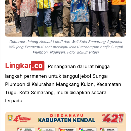
Gubernur Jateng Ahmad Luthfi dan Wali Kota Semarang Agustina
Wilujeng Pramestuti saat meninjau lokasi terdampak banjir Sungai
Plumbon, Ngaliyan. Foto: dokumentasi
Lingkar
.co
Penanganan darurat hingga
langkah permanen untuk tanggul jebol Sungai
Plumbon di Kelurahan Mangkang Kulon, Kecamatan
Tugu, Kota Semarang, mulai disiapkan secara
terpadu.