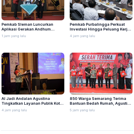
Pemkab Sleman Luncurkan
Pemkab Purbalingga Perkuat
Aplikasi Gerakan Andhum
Investasi Hingga Peluang Kerja
Handarbeni Penanganan Anak
di Jepang
1 jam yang lalu
4 jam yang lalu
Tidak Sekolah Berbasis Early
Warning System
AI Jadi Andalan Agustina
850 Warga Semarang Terima
Tingkatkan Layanan Publik Kota
Bantuan Bedah Rumah, Agustina
Semarang
Genjot RTLH
4 jam yang lalu
5 jam yang lalu