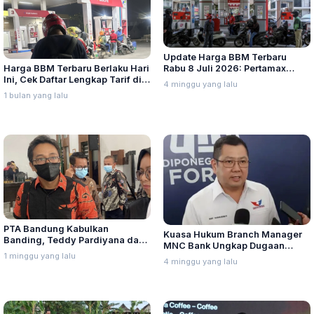
Update Harga BBM Terbaru
Harga BBM Terbaru Berlaku Hari
Rabu 8 Juli 2026: Pertamax
Ini, Cek Daftar Lengkap Tarif di
Turbo, Dexlite, dan Pertamina
4 minggu yang lalu
Seluruh Indonesia
Dex Turun
1 bulan yang lalu
PTA Bandung Kabulkan
Kuasa Hukum Branch Manager
Banding, Teddy Pardiyana dan
MNC Bank Ungkap Dugaan
Bintang Ditetapkan Ahli Waris
1 minggu yang lalu
Penganiayaan oleh Hary Tanoe
4 minggu yang lalu
Lina Jubaedah
di MNC Towe