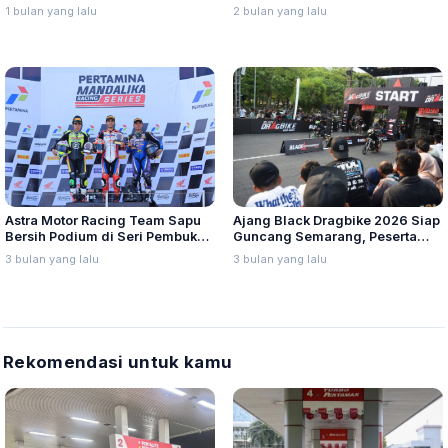
Kantongi Lebih dari 700 SPK
Motor Listrik Stylish Harga
1 bulan yang lalu
2 bulan yang lalu
Terjangkau
Astra Motor Racing Team Sapu
Ajang Black Dragbike 2026 Siap
Bersih Podium di Seri Pembuka
Guncang Semarang, Peserta
Mandalika Racing Series 2026
Ditarget Tembus 500 Starter
3 bulan yang lalu
3 bulan yang lalu
Rekomendasi untuk kamu