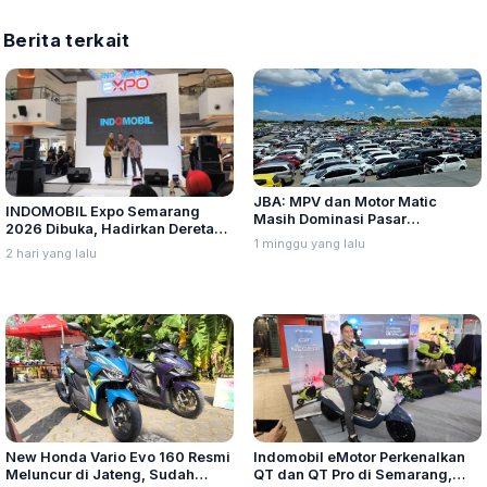
Berita terkait
JBA: MPV dan Motor Matic
INDOMOBIL Expo Semarang
Masih Dominasi Pasar
2026 Dibuka, Hadirkan Deretan
Kendaraan Bekas Semester I
1 minggu yang lalu
Kendaraan Listrik Terbaru
2 hari yang lalu
2026
New Honda Vario Evo 160 Resmi
Indomobil eMotor Perkenalkan
Meluncur di Jateng, Sudah
QT dan QT Pro di Semarang,