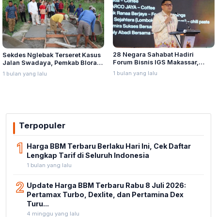
28 Negara Sahabat Hadiri
Sekdes Nglebak Terseret Kasus
Forum Bisnis IGS Makassar,
Jalan Swadaya, Pemkab Blora
Munafri Tawarkan Investasi
Sebut Pendampingan Hukum
1 bulan yang lalu
1 bulan yang lalu
Stadion Untia
Bukan Kewenangannya
Terpopuler
1
Harga BBM Terbaru Berlaku Hari Ini, Cek Daftar
Lengkap Tarif di Seluruh Indonesia
1 bulan yang lalu
2
Update Harga BBM Terbaru Rabu 8 Juli 2026:
Pertamax Turbo, Dexlite, dan Pertamina Dex
Turu...
4 minggu yang lalu