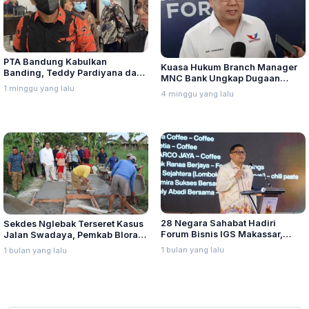
PTA Bandung Kabulkan
Kuasa Hukum Branch Manager
Banding, Teddy Pardiyana dan
MNC Bank Ungkap Dugaan
Bintang Ditetapkan Ahli Waris
1 minggu yang lalu
Penganiayaan oleh Hary Tanoe
4 minggu yang lalu
Lina Jubaedah
di MNC Towe
28 Negara Sahabat Hadiri
Sekdes Nglebak Terseret Kasus
Forum Bisnis IGS Makassar,
Jalan Swadaya, Pemkab Blora
Munafri Tawarkan Investasi
Sebut Pendampingan Hukum
1 bulan yang lalu
1 bulan yang lalu
Stadion Untia
Bukan Kewenangannya