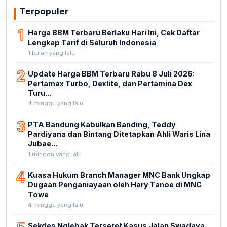
Terpopuler
1
Harga BBM Terbaru Berlaku Hari Ini, Cek Daftar
Lengkap Tarif di Seluruh Indonesia
1 bulan yang lalu
2
Update Harga BBM Terbaru Rabu 8 Juli 2026:
Pertamax Turbo, Dexlite, dan Pertamina Dex
Turu...
4 minggu yang lalu
3
PTA Bandung Kabulkan Banding, Teddy
Pardiyana dan Bintang Ditetapkan Ahli Waris Lina
Jubae...
1 minggu yang lalu
4
Kuasa Hukum Branch Manager MNC Bank Ungkap
Dugaan Penganiayaan oleh Hary Tanoe di MNC
Towe
4 minggu yang lalu
Sekdes Nglebak Terseret Kasus Jalan Swadaya,