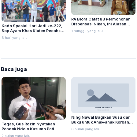
PA Blora Catat 83 Permohonan
Dispensasi Nikah, Ini Alasan
Kado Spesial Hari Jadi ke-222,
yang Paling Banyak Diajukan
Sop Ayam Khas Klaten Pecahkan
1 minggu yang lalu
Rekor MURI dan Dunia
6 hari yang lalu
Baca juga
Ning Nawal Bagikan Susu dan
Buku untuk Anak-anak Korban
Tegas, Gus Rozin Nyatakan
Banjir di Pati
Pondok Ndolo Kusumo Pati
6 bulan yang lalu
Bukan Pesantren NU, Terduga
2 bulan yang lalu