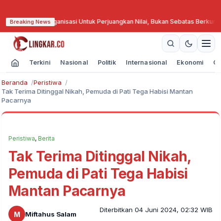
Berorganisasi Untuk Perjuangkan Nilai, Bukan Sebatas Berkumpul
·
GKR Hemas 
Breaking News
Terkini
Nasional
Politik
Internasional
Ekonomi
Ol
Beranda
Peristiwa
Tak Terima Ditinggal Nikah, Pemuda di Pati Tega Habisi Mantan
Pacarnya
Peristiwa
,
Berita
Tak Terima Ditinggal Nikah,
Pemuda di Pati Tega Habisi
Mantan Pacarnya
Diterbitkan 04 Juni 2024, 02:32 WIB
M
Miftahus Salam