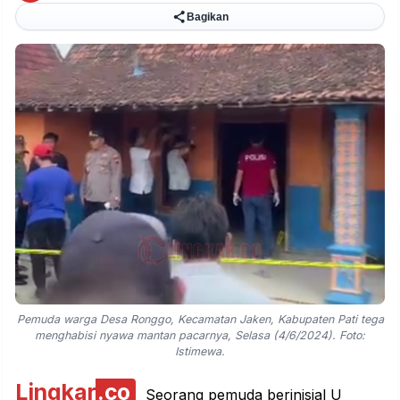
Bagikan
Pemuda warga Desa Ronggo, Kecamatan Jaken, Kabupaten Pati tega
menghabisi nyawa mantan pacarnya, Selasa (4/6/2024). Foto:
Istimewa.
Lingkar
.co
Seorang pemuda berinisial U