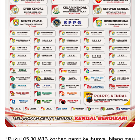
"Pukul 05.30 WIB korban pamit ke ibunya, bilang mau