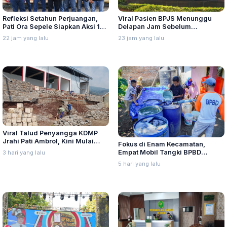
Refleksi Setahun Perjuangan,
Viral Pasien BPJS Menunggu
Pati Ora Sepele Siapkan Aksi 10–
Delapan Jam Sebelum
13 Agustus
Meninggal, Ini Penjelasan
22 jam yang lalu
23 jam yang lalu
Kemenkes
Viral Talud Penyangga KDMP
Jrahi Pati Ambrol, Kini Mulai
Fokus di Enam Kecamatan,
Diperbaiki
Empat Mobil Tangki BPBD
3 hari yang lalu
Kabupaten Lumajang Sehari 24
5 hari yang lalu
Kali Kirim Air Bersih