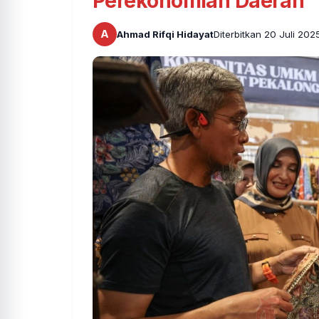
Perekonomian Daerah
A
Ahmad Rifqi Hidayat
Diterbitkan 20 Juli 202