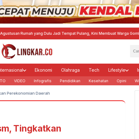
mah yang Dulu Jadi Tempat Pulang, Kini Membuat Warga Gombel Lama Taku
nternasional
Ekonomi
Olahraga
Tech
Lifestyle
I
TO
VIDEO
Infografis
Pendidikan
Kesehatan
Opini
Wi
atkan Perekonomian Daerah
ism, Tingkatkan