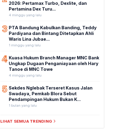
2026: Pertamax Turbo, Dexlite, dan
Pertamina Dex Turu...
4 minggu yang lalu
3
PTA Bandung Kabulkan Banding, Teddy
Pardiyana dan Bintang Ditetapkan Ahli
Waris Lina Jubae...
1 minggu yang lalu
4
Kuasa Hukum Branch Manager MNC Bank
Ungkap Dugaan Penganiayaan oleh Hary
Tanoe di MNC Towe
4 minggu yang lalu
5
Sekdes Nglebak Terseret Kasus Jalan
Swadaya, Pemkab Blora Sebut
Pendampingan Hukum Bukan K...
1 bulan yang lalu
LIHAT SEMUA TRENDING