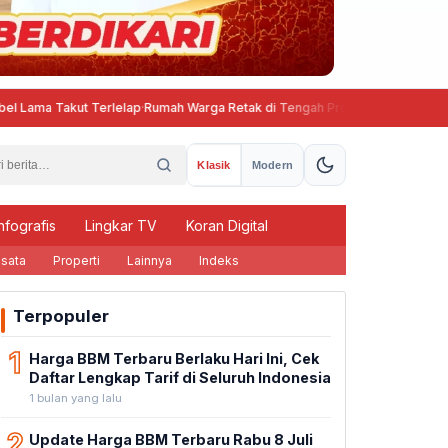
t Terlelap
·
Rumah Warga Retak di Tengah Proyek Pakuwon Mall Gombel Lama
Klasik
Modern
nfografis
Lingkar TV
Koran Digital
sata
Properti
Lainnya
Indeks
Terpopuler
1
Harga BBM Terbaru Berlaku Hari Ini, Cek
Daftar Lengkap Tarif di Seluruh Indonesia
1 bulan yang lalu
2
Update Harga BBM Terbaru Rabu 8 Juli