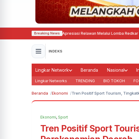
m Sebulan, Damkar Apresiasi Relawan Melalui Lomba Redkar Agustusan
·
Ru
Breaking News
INDEKS
Lingkar Network
Beranda
Nasional
I
Lingkar Networks
TRENDING
BIO TOKOH
FO
Beranda
Ekonomi
Tren Positif Sport Tourism, Tingk
Ekonomi
,
Sport
Tren Positif Sport Tour