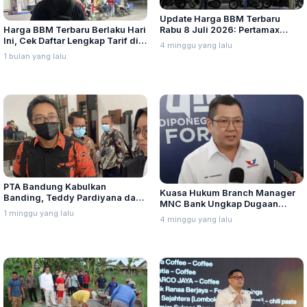
Update Harga BBM Terbaru
Harga BBM Terbaru Berlaku Hari
Rabu 8 Juli 2026: Pertamax
Ini, Cek Daftar Lengkap Tarif di
Turbo, Dexlite, dan Pertamina
4 minggu yang lalu
Seluruh Indonesia
Dex Turun
1 bulan yang lalu
PTA Bandung Kabulkan
Kuasa Hukum Branch Manager
Banding, Teddy Pardiyana dan
MNC Bank Ungkap Dugaan
Bintang Ditetapkan Ahli Waris
1 minggu yang lalu
Penganiayaan oleh Hary Tanoe
4 minggu yang lalu
Lina Jubaedah
di MNC Towe