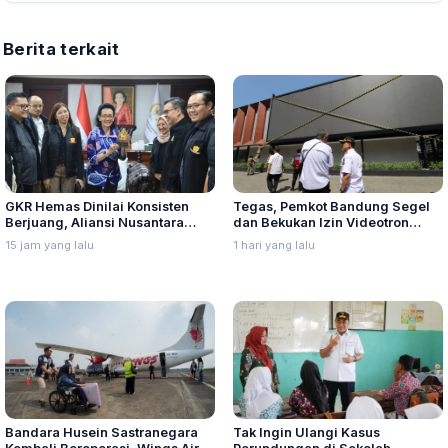
Berita terkait
GKR Hemas Dinilai Konsisten
Tegas, Pemkot Bandung Segel
Berjuang, Aliansi Nusantara
dan Bekukan Izin Videotron
Berikan Penghargaan Sebagai
Gegara Tebang Pohon untuk
15 jam yang lalu
1 hari yang lalu
Perempuan Pejuang Otonomi
Tingkatkan Visibilitas
Daerah
Bandara Husein Sastranegara
Tak Ingin Ulangi Kasus