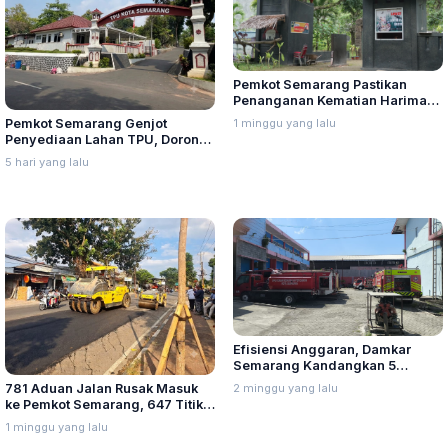
Pemkot Semarang Pastikan
Penanganan Kematian Harimau
Benggala Sesuai Prosedur
1 minggu yang lalu
Pemkot Semarang Genjot
Penyediaan Lahan TPU, Dorong
Pengembang Serahkan PSU
5 hari yang lalu
Makam
Efisiensi Anggaran, Damkar
Semarang Kandangkan 5
Armada Pemadam
2 minggu yang lalu
781 Aduan Jalan Rusak Masuk
ke Pemkot Semarang, 647 Titik
Sudah Diperbaiki
1 minggu yang lalu