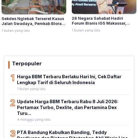
28 Negara Sahabat Hadiri
Sekdes Nglebak Terseret Kasus
Forum Bisnis IGS Makassar,
Jalan Swadaya, Pemkab Blora
Munafri Tawarkan Investasi
Sebut Pendampingan Hukum
1 bulan yang lalu
1 bulan yang lalu
Stadion Untia
Bukan Kewenangannya
Terpopuler
1
Harga BBM Terbaru Berlaku Hari Ini, Cek Daftar
Lengkap Tarif di Seluruh Indonesia
1 bulan yang lalu
2
Update Harga BBM Terbaru Rabu 8 Juli 2026:
Pertamax Turbo, Dexlite, dan Pertamina Dex
Turu...
4 minggu yang lalu
3
PTA Bandung Kabulkan Banding, Teddy