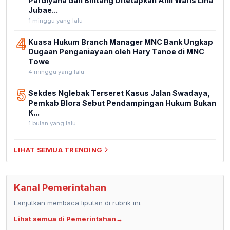
Pardiyana dan Bintang Ditetapkan Ahli Waris Lina
Jubae...
1 minggu yang lalu
4
Kuasa Hukum Branch Manager MNC Bank Ungkap
Dugaan Penganiayaan oleh Hary Tanoe di MNC
Towe
4 minggu yang lalu
5
Sekdes Nglebak Terseret Kasus Jalan Swadaya,
Pemkab Blora Sebut Pendampingan Hukum Bukan
K...
1 bulan yang lalu
LIHAT SEMUA TRENDING
Kanal Pemerintahan
Lanjutkan membaca liputan di rubrik ini.
Lihat semua di Pemerintahan
→