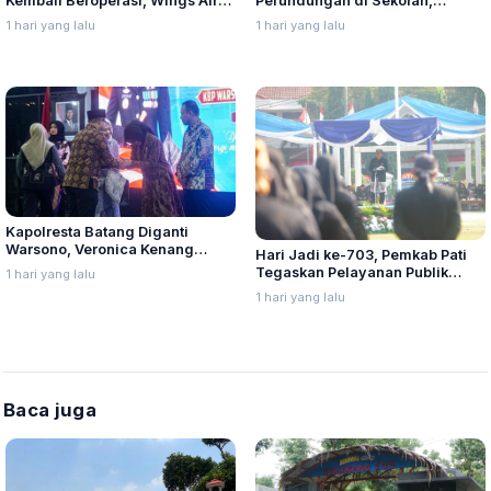
Kembali Beroperasi, Wings Air
Perundungan di Sekolah,
Buka Rute Penerbangan
Nurkholes Minta Perkuat
1 hari yang lalu
1 hari yang lalu
Bandung-Palembang
Pengawasan Murid
Kapolresta Batang Diganti
Warsono, Veronica Kenang
Hari Jadi ke-703, Pemkab Pati
Kedatangannya Disambut Banjir
Tegaskan Pelayanan Publik
1 hari yang lalu
Harus Makin Cepat dan Solutif
1 hari yang lalu
Baca juga