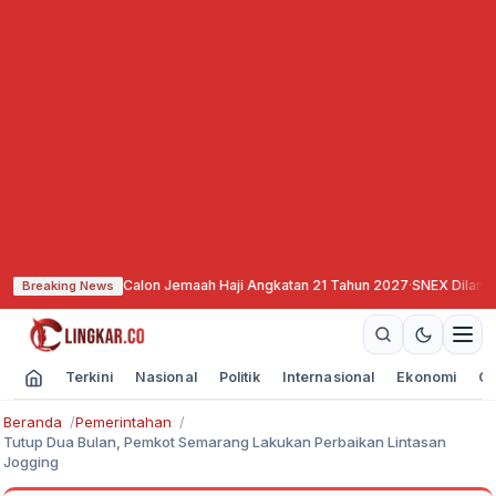
daftaran Calon Jemaah Haji Angkatan 21 Tahun 2027
·
SNEX Dilantik, Siap Al
Breaking News
Terkini
Nasional
Politik
Internasional
Ekonomi
Ol
Beranda
Pemerintahan
Tutup Dua Bulan, Pemkot Semarang Lakukan Perbaikan Lintasan
Jogging