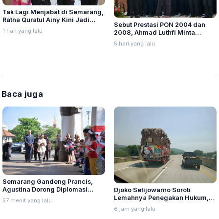
Tak Lagi Menjabat di Semarang,
Ratna Quratul Ainy Kini Jadi
Sebut Prestasi PON 2004 dan
Kapolres Kendal Gantikan
1 hari yang lalu
2008, Ahmad Luthfi Minta
Hendry Sianipar
PTMSI Targetkan Prestasi Tenis
5 hari yang lalu
Meja Jateng Hingga
Internasional
Baca juga
Semarang Gandeng Prancis,
Agustina Dorong Diplomasi
Djoko Setijowarno Soroti
Budaya ke Kancah Global
Lemahnya Penegakan Hukum,
57 menit yang lalu
Pemilik Truk dan Cargo Owner
6 jam yang lalu
Harus Ikut Bertanggung Jawab