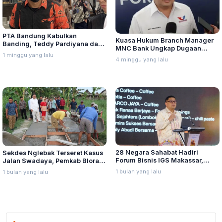
PTA Bandung Kabulkan
Kuasa Hukum Branch Manager
Banding, Teddy Pardiyana dan
MNC Bank Ungkap Dugaan
Bintang Ditetapkan Ahli Waris
1 minggu yang lalu
Penganiayaan oleh Hary Tanoe
4 minggu yang lalu
Lina Jubaedah
di MNC Towe
28 Negara Sahabat Hadiri
Sekdes Nglebak Terseret Kasus
Forum Bisnis IGS Makassar,
Jalan Swadaya, Pemkab Blora
Munafri Tawarkan Investasi
Sebut Pendampingan Hukum
1 bulan yang lalu
1 bulan yang lalu
Stadion Untia
Bukan Kewenangannya