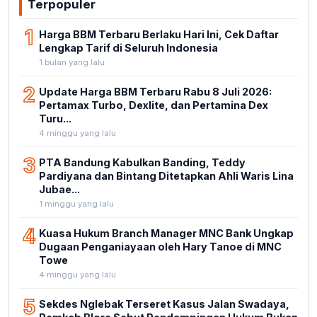
Terpopuler
1
Harga BBM Terbaru Berlaku Hari Ini, Cek Daftar
Lengkap Tarif di Seluruh Indonesia
1 bulan yang lalu
2
Update Harga BBM Terbaru Rabu 8 Juli 2026:
Pertamax Turbo, Dexlite, dan Pertamina Dex
Turu...
4 minggu yang lalu
3
PTA Bandung Kabulkan Banding, Teddy
Pardiyana dan Bintang Ditetapkan Ahli Waris Lina
Jubae...
1 minggu yang lalu
4
Kuasa Hukum Branch Manager MNC Bank Ungkap
Dugaan Penganiayaan oleh Hary Tanoe di MNC
Towe
4 minggu yang lalu
5
Sekdes Nglebak Terseret Kasus Jalan Swadaya,