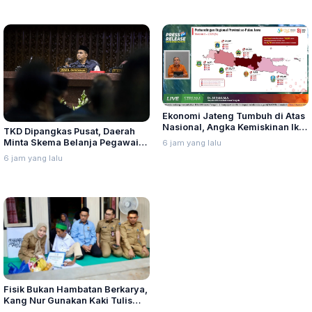
Ekonomi Jateng Tumbuh di Atas
Nasional, Angka Kemiskinan Ikut
TKD Dipangkas Pusat, Daerah
Menyusut
Minta Skema Belanja Pegawai
6 jam yang lalu
Disesuaikan
6 jam yang lalu
Fisik Bukan Hambatan Berkarya,
Kang Nur Gunakan Kaki Tulis
Kaligrafi Arab