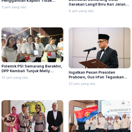
Penggantian Kapolri Tidak
Gerakan Langit Biru Asri Jelang
Benar
3 jam yang lalu
HUT ke-25
8 jam yang lalu
Polemik PSI Semarang Berakhir,
DPP Kembali Tunjuk Melly
Ingatkan Pesan Presiden
Pangestu
Prabowo, Gus Irfan Tegaskan
10 jam yang lalu
Kemenhaj Tidak Beri Toleransi
22 jam yang lalu
Pelanggaran, Terutama Korupsi