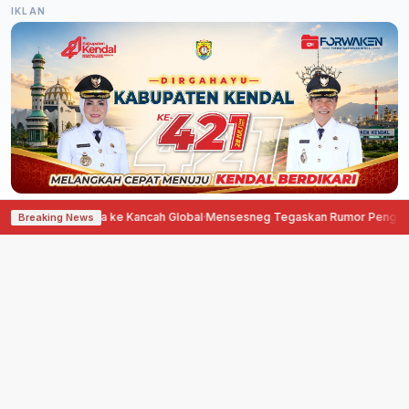
IKLAN
daya ke Kancah Global
·
Mensesneg Tegaskan Rumor Penggantian Kapolri T
Breaking News