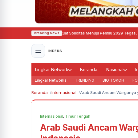
mokrat Semarang Perkuat Soliditas Menuju Pemilu 2029
·
Tegas, Pemkot Bandu
Breaking News
INDEKS
Lingkar Network
Beranda
Nasional
I
Lingkar Networks
TRENDING
BIO TOKOH
FO
Beranda
Internasional
Arab Saudi Ancam Warganya y
Internasional
,
Timur Tengah
Arab Saudi Ancam Warg