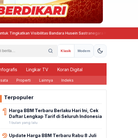
n Visibilitas
·
Bandara Husein Sastranegara Kembali Beroperasi, Wings A
Klasik
Modern
nfografis
Lingkar TV
Koran Digital
sata
Properti
Lainnya
Indeks
Terpopuler
1
Harga BBM Terbaru Berlaku Hari Ini, Cek
Daftar Lengkap Tarif di Seluruh Indonesia
1 bulan yang lalu
2
Update Harga BBM Terbaru Rabu 8 Juli