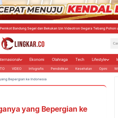
ng Segel dan Bekukan Izin Videotron Gegara Tebang Pohon untuk Tingkatka
nternasional
Ekonomi
Olahraga
Tech
Lifestyle
I
TO
VIDEO
Infografis
Pendidikan
Kesehatan
Opini
Wi
ang Bepergian ke Indonesia
anya yang Bepergian ke