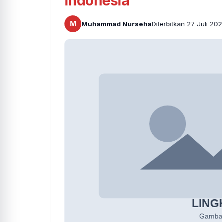
Indonesia
M
Muhammad Nurseha
Diterbitkan 27 Juli 20