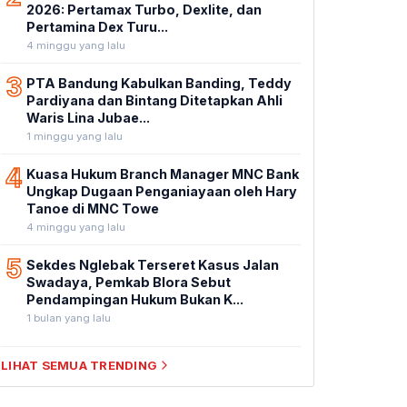
2026: Pertamax Turbo, Dexlite, dan
Pertamina Dex Turu...
4 minggu yang lalu
3
PTA Bandung Kabulkan Banding, Teddy
Pardiyana dan Bintang Ditetapkan Ahli
Waris Lina Jubae...
1 minggu yang lalu
4
Kuasa Hukum Branch Manager MNC Bank
Ungkap Dugaan Penganiayaan oleh Hary
Tanoe di MNC Towe
4 minggu yang lalu
5
Sekdes Nglebak Terseret Kasus Jalan
Swadaya, Pemkab Blora Sebut
Pendampingan Hukum Bukan K...
1 bulan yang lalu
LIHAT SEMUA TRENDING