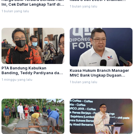
Ini, Cek Daftar Lengkap Tarif di
Turbo, Dexlite, dan Pertamina
1 bulan yang lalu
Seluruh Indonesia
Dex Turun
1 bulan yang lalu
PTA Bandung Kabulkan
Kuasa Hukum Branch Manager
Banding, Teddy Pardiyana dan
MNC Bank Ungkap Dugaan
Bintang Ditetapkan Ahli Waris
1 minggu yang lalu
Penganiayaan oleh Hary Tanoe
1 bulan yang lalu
Lina Jubaedah
di MNC Towe