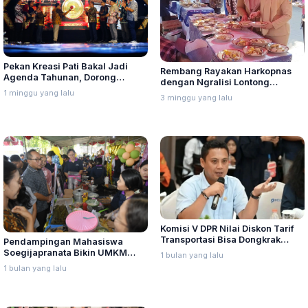
Pekan Kreasi Pati Bakal Jadi
Rembang Rayakan Harkopnas
Agenda Tahunan, Dorong
dengan Ngralisi Lontong
Promosi UMKM hingga
1 minggu yang lalu
Tuyuhan
3 minggu yang lalu
Pariwisata
Komisi V DPR Nilai Diskon Tarif
Transportasi Bisa Dongkrak
Pendampingan Mahasiswa
Ekonomi Daerah dan UMKM
Soegijapranata Bikin UMKM
1 bulan yang lalu
Kebanjiran Pesanan, Iswar Beri
1 bulan yang lalu
Apresiasi