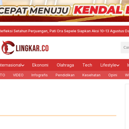
Setahun Perjuangan, Pati Ora Sepele Siapkan Aksi 10–13 Agustus
·
Dari Langka
nternasional
Ekonomi
Olahraga
Tech
Lifestyle
I
TO
VIDEO
Infografis
Pendidikan
Kesehatan
Opini
Wi