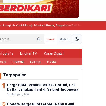
h Kecil Menuju Manfaat Besar, Pegadaian Pati Tebar Kepedulian Lewat "Men
Klasik
Modern
nfografis
Lingkar TV
Koran Digital
sata
Properti
Lainnya
Indeks
Terpopuler
1
Harga BBM Terbaru Berlaku Hari Ini, Cek
Daftar Lengkap Tarif di Seluruh Indonesia
1 bulan yang lalu
2
Update Harga BBM Terbaru Rabu 8 Juli