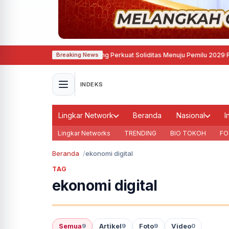
u Asri, Demokrat Semarang Perkuat Soliditas Menuju Pemilu 2029
·
Refleksi 
Breaking News
INDEKS
Lingkar Network
Beranda
Nasional
I
Lingkar Networks
TRENDING
BIO TOKOH
FO
Beranda
ekonomi digital
TAG
ekonomi digital
Semua
Artikel
Foto
Video
9
9
9
0