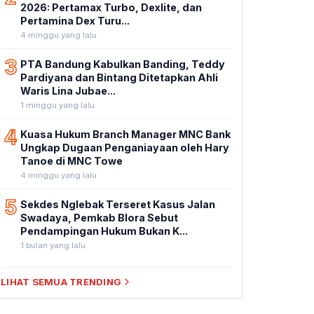
2026: Pertamax Turbo, Dexlite, dan
Pertamina Dex Turu...
4 minggu yang lalu
3
PTA Bandung Kabulkan Banding, Teddy
Pardiyana dan Bintang Ditetapkan Ahli
Waris Lina Jubae...
1 minggu yang lalu
4
Kuasa Hukum Branch Manager MNC Bank
Ungkap Dugaan Penganiayaan oleh Hary
Tanoe di MNC Towe
4 minggu yang lalu
5
Sekdes Nglebak Terseret Kasus Jalan
Swadaya, Pemkab Blora Sebut
Pendampingan Hukum Bukan K...
1 bulan yang lalu
LIHAT SEMUA TRENDING