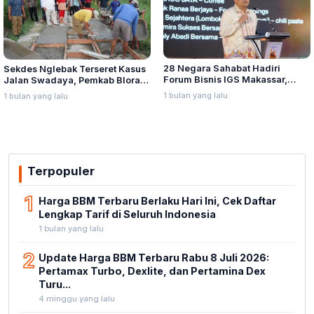
28 Negara Sahabat Hadiri
Sekdes Nglebak Terseret Kasus
Forum Bisnis IGS Makassar,
Jalan Swadaya, Pemkab Blora
Munafri Tawarkan Investasi
Sebut Pendampingan Hukum
1 bulan yang lalu
1 bulan yang lalu
Stadion Untia
Bukan Kewenangannya
Terpopuler
1
Harga BBM Terbaru Berlaku Hari Ini, Cek Daftar
Lengkap Tarif di Seluruh Indonesia
1 bulan yang lalu
2
Update Harga BBM Terbaru Rabu 8 Juli 2026:
Pertamax Turbo, Dexlite, dan Pertamina Dex
Turu...
4 minggu yang lalu