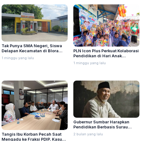
Tak Punya SMA Negeri, Siswa
Delapan Kecamatan di Blora
PLN Icon Plus Perkuat Kolaborasi
Terpaksa Tempuh Jarak Jauh
Pendidikan di Hari Anak
1 minggu yang lalu
Nasional 2026
1 minggu yang lalu
Gubernur Sumbar Harapkan
Pendidikan Berbasis Surau
Lahirkan Generasi Unggul,
2 bulan yang lalu
Tangis Ibu Korban Pecah Saat
Berakhlak dan Lestarikan
Mengadu ke Fraksi PDIP, Kasus