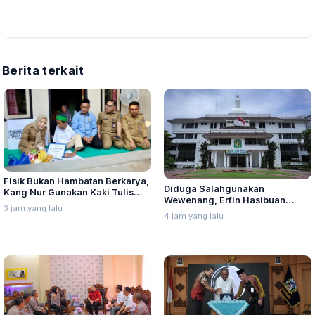
Berita terkait
Fisik Bukan Hambatan Berkarya,
Diduga Salahgunakan
Kang Nur Gunakan Kaki Tulis
Wewenang, Erfin Hasibuan
Kaligrafi Arab
3 jam yang lalu
Dinonaktifkan dari Jabatan
4 jam yang lalu
Lurah Aur Kota Medan