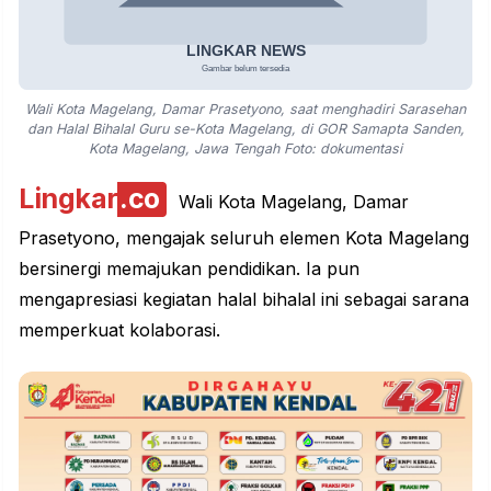
Wali Kota Magelang, Damar Prasetyono, saat menghadiri Sarasehan
dan Halal Bihalal Guru se-Kota Magelang, di GOR Samapta Sanden,
Kota Magelang, Jawa Tengah Foto: dokumentasi
Lingkar
.co
Wali Kota
Magelang
, Damar
Prasetyono, mengajak seluruh elemen Kota Magelang
bersinergi memajukan pendidikan. Ia pun
mengapresiasi kegiatan halal bihalal ini sebagai sarana
memperkuat kolaborasi.