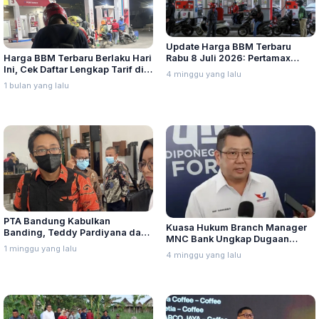
Update Harga BBM Terbaru
Harga BBM Terbaru Berlaku Hari
Rabu 8 Juli 2026: Pertamax
Ini, Cek Daftar Lengkap Tarif di
Turbo, Dexlite, dan Pertamina
4 minggu yang lalu
Seluruh Indonesia
Dex Turun
1 bulan yang lalu
PTA Bandung Kabulkan
Kuasa Hukum Branch Manager
Banding, Teddy Pardiyana dan
MNC Bank Ungkap Dugaan
Bintang Ditetapkan Ahli Waris
1 minggu yang lalu
Penganiayaan oleh Hary Tanoe
4 minggu yang lalu
Lina Jubaedah
di MNC Towe