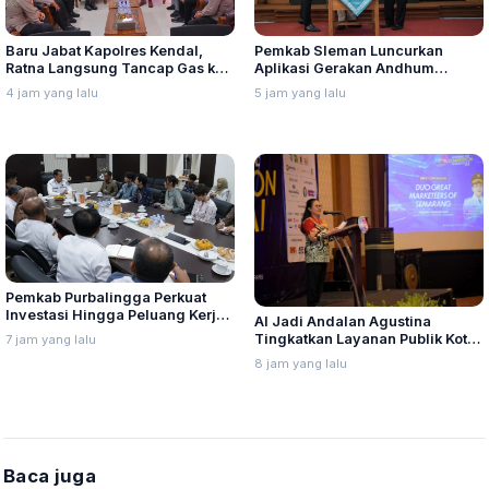
Baru Jabat Kapolres Kendal,
Pemkab Sleman Luncurkan
Ratna Langsung Tancap Gas ke
Aplikasi Gerakan Andhum
Kantor Kejaksaan Negeri
Handarbeni Penanganan Anak
4 jam yang lalu
5 jam yang lalu
Tidak Sekolah Berbasis Early
Warning System
Pemkab Purbalingga Perkuat
Investasi Hingga Peluang Kerja
AI Jadi Andalan Agustina
di Jepang
Tingkatkan Layanan Publik Kota
7 jam yang lalu
Semarang
8 jam yang lalu
Baca juga