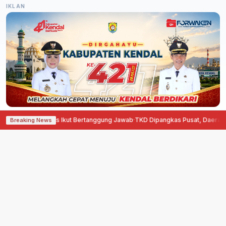
IKLAN
r Harus Ikut Bertanggung Jawab
·
TKD Dipangkas Pusat, Daerah Minta Skema
Breaking News