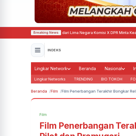
arang Hadirkan Pesilat dari Lima Negara
·
Komisi X DPR Minta Keamanan Sek
Breaking News
INDEKS
Lingkar Network
Beranda
Nasional
I
Lingkar Networks
TRENDING
BIO TOKOH
FO
Beranda
Film
Film Penerbangan Terakhir Bongkar Rel
Film
Film Penerbangan Terak