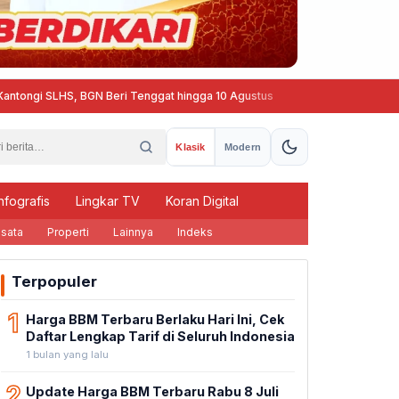
LHS, BGN Beri Tenggat hingga 10 Agustus
Muktamar Pencak Silat Tap
Klasik
Modern
nfografis
Lingkar TV
Koran Digital
sata
Properti
Lainnya
Indeks
Terpopuler
1
Harga BBM Terbaru Berlaku Hari Ini, Cek
Daftar Lengkap Tarif di Seluruh Indonesia
1 bulan yang lalu
2
Update Harga BBM Terbaru Rabu 8 Juli