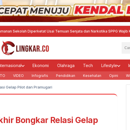
olah Diperketat Usai Temuan Senjata dan Narkotika
·
SPPG Wajib Kantongi S
nternasional
Ekonomi
Olahraga
Tech
Lifestyle
I
TO
VIDEO
Infografis
Pendidikan
Kesehatan
Opini
Wi
asi Gelap Pilot dan Pramugari
hir Bongkar Relasi Gelap