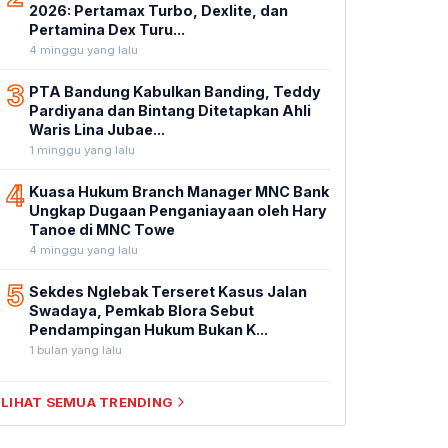
2026: Pertamax Turbo, Dexlite, dan
Pertamina Dex Turu...
4 minggu yang lalu
3
PTA Bandung Kabulkan Banding, Teddy
Pardiyana dan Bintang Ditetapkan Ahli
Waris Lina Jubae...
1 minggu yang lalu
4
Kuasa Hukum Branch Manager MNC Bank
Ungkap Dugaan Penganiayaan oleh Hary
Tanoe di MNC Towe
4 minggu yang lalu
5
Sekdes Nglebak Terseret Kasus Jalan
Swadaya, Pemkab Blora Sebut
Pendampingan Hukum Bukan K...
1 bulan yang lalu
LIHAT SEMUA TRENDING