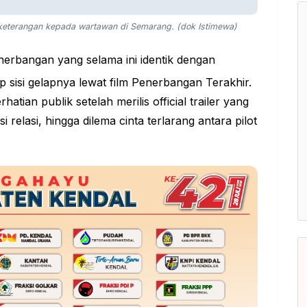
keterangan kepada wartawan di Semarang. (dok Istimewa)
erbangan yang selama ini identik dengan
p sisi gelapnya lewat film Penerbangan Terakhir.
atian publik setelah merilis official trailer yang
relasi, hingga dilema cinta terlarang antara pilot