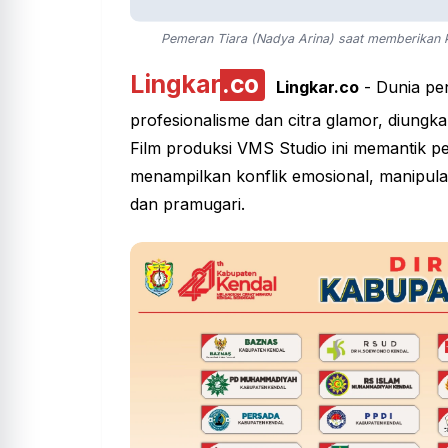
Pemeran Tiara (Nadya Arina) saat memberikan 
Lingkar
.co
Lingkar.co
- Dunia pen
profesionalisme dan citra glamor, diungka
Film produksi VMS Studio ini memantik perh
menampilkan konflik emosional, manipulasi 
dan pramugari.