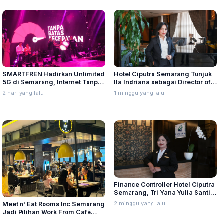
SMARTFREN Hadirkan Unlimited
Hotel Ciputra Semarang Tunjuk
5G di Semarang, Internet Tanpa
Ila Indriana sebagai Director of
Batas Kecepatan
Sales & Marketing
2 hari yang lalu
1 minggu yang lalu
Finance Controller Hotel Ciputra
Semarang, Tri Yana Yulia Santi:
Kepemimpinan Berawal dari
2 minggu yang lalu
Meet n' Eat Rooms Inc Semarang
Integritas dan Proses
Jadi Pilihan Work From Café