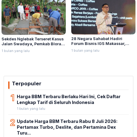
28 Negara Sahabat Hadiri
Sekdes Nglebak Terseret Kasus
Forum Bisnis IGS Makassar,
Jalan Swadaya, Pemkab Blora
Munafri Tawarkan Investasi
Sebut Pendampingan Hukum
1 bulan yang lalu
1 bulan yang lalu
Stadion Untia
Bukan Kewenangannya
Terpopuler
1
Harga BBM Terbaru Berlaku Hari Ini, Cek Daftar
Lengkap Tarif di Seluruh Indonesia
1 bulan yang lalu
2
Update Harga BBM Terbaru Rabu 8 Juli 2026:
Pertamax Turbo, Dexlite, dan Pertamina Dex
Turu...