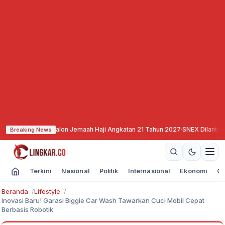
ftaran Calon Jemaah Haji Angkatan 21 Tahun 2027
·
SNEX Dilantik, Siap All 
Breaking News
Terkini
Nasional
Politik
Internasional
Ekonomi
Ol
Beranda
Lifestyle
Inovasi Baru! Garasi Biggie Car Wash Tawarkan Cuci Mobil Cepat
Berbasis Robotik