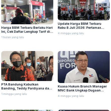
Update Harga BBM Terbaru
Harga BBM Terbaru Berlaku Hari
Rabu 8 Juli 2026: Pertamax
Ini, Cek Daftar Lengkap Tarif di
Turbo, Dexlite, dan Pertamina
4 minggu yang lalu
Seluruh Indonesia
Dex Turun
1 bulan yang lalu
PTA Bandung Kabulkan
Kuasa Hukum Branch Manager
Banding, Teddy Pardiyana dan
MNC Bank Ungkap Dugaan
Bintang Ditetapkan Ahli Waris
1 minggu yang lalu
Penganiayaan oleh Hary Tanoe
4 minggu yang lalu
Lina Jubaedah
di MNC Towe