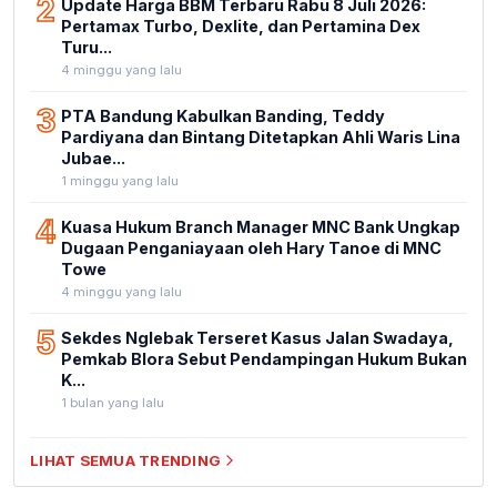
Pertamax Turbo, Dexlite, dan Pertamina Dex
Turu...
4 minggu yang lalu
3
PTA Bandung Kabulkan Banding, Teddy
Pardiyana dan Bintang Ditetapkan Ahli Waris Lina
Jubae...
1 minggu yang lalu
4
Kuasa Hukum Branch Manager MNC Bank Ungkap
Dugaan Penganiayaan oleh Hary Tanoe di MNC
Towe
4 minggu yang lalu
5
Sekdes Nglebak Terseret Kasus Jalan Swadaya,
Pemkab Blora Sebut Pendampingan Hukum Bukan
K...
1 bulan yang lalu
LIHAT SEMUA TRENDING