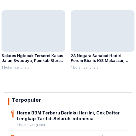
28 Negara Sahabat Hadiri
Sekdes Nglebak Terseret Kasus
Forum Bisnis IGS Makassar,
Jalan Swadaya, Pemkab Blora
Munafri Tawarkan Investasi
Sebut Pendampingan Hukum
1 bulan yang lalu
1 bulan yang lalu
Stadion Untia
Bukan Kewenangannya
Terpopuler
1
Harga BBM Terbaru Berlaku Hari Ini, Cek Daftar
Lengkap Tarif di Seluruh Indonesia
1 bulan yang lalu
2
Update Harga BBM Terbaru Rabu 8 Juli 2026: