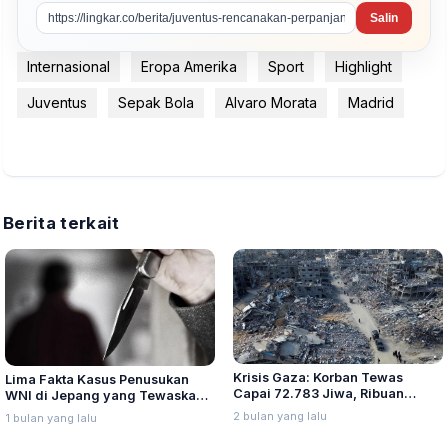
Salin
Internasional
Eropa Amerika
Sport
Highlight
Juventus
Sepak Bola
Alvaro Morata
Madrid
Berita terkait
Krisis Gaza: Korban Tewas
Lima Fakta Kasus Penusukan
Capai 72.783 Jiwa, Ribuan
WNI di Jepang yang Tewaskan
Diduga Masih Tertimbun
Pekerja Migran Asal Indonesia
2 bulan yang lalu
1 bulan yang lalu
Reruntuhan