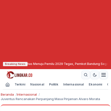
at Soliditas Menuju Pemilu 2029
·
Tegas, Pemkot Bandung Segel dan Bekukan 
Breaking News
Terkini
Nasional
Politik
Internasional
Ekonomi
Ol
Beranda
Internasional
Juventus Rencanakan Perpanjang Masa Pinjaman Alvaro Morata