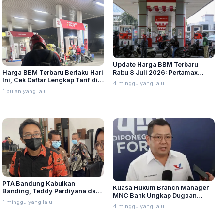
Update Harga BBM Terbaru
Harga BBM Terbaru Berlaku Hari
Rabu 8 Juli 2026: Pertamax
Ini, Cek Daftar Lengkap Tarif di
Turbo, Dexlite, dan Pertamina
4 minggu yang lalu
Seluruh Indonesia
Dex Turun
1 bulan yang lalu
PTA Bandung Kabulkan
Kuasa Hukum Branch Manager
Banding, Teddy Pardiyana dan
MNC Bank Ungkap Dugaan
Bintang Ditetapkan Ahli Waris
1 minggu yang lalu
Penganiayaan oleh Hary Tanoe
4 minggu yang lalu
Lina Jubaedah
di MNC Towe