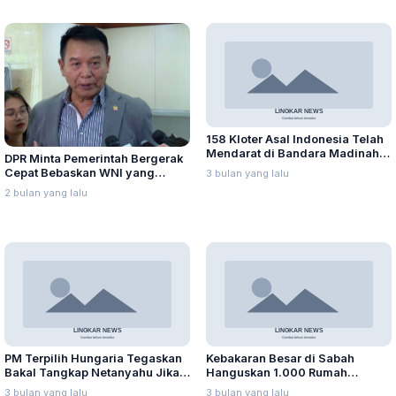
158 Kloter Asal Indonesia Telah
Mendarat di Bandara Madinah,
DPR Minta Pemerintah Bergerak
Puncak Gelombang I Diprediksi
Cepat Bebaskan WNI yang
3 bulan yang lalu
Jatuh pada 6 Mei 2026
Ditangkap Israel
2 bulan yang lalu
PM Terpilih Hungaria Tegaskan
Kebakaran Besar di Sabah
Bakal Tangkap Netanyahu Jika
Hanguskan 1.000 Rumah
Masuk Wilayahnya
Panggung, Ribuan Warga
3 bulan yang lalu
3 bulan yang lalu