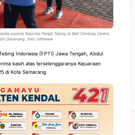
nda peserta Kejurnas Panjat Tebing di Wall Climbing Centre,
iri Semarang. Foto: istimewa
 Tebing Indonesia (FPTI) Jawa Tengah, Abdul
ima kasih atas terselenggaranya Kejuaraan
5 di Kota Semarang.