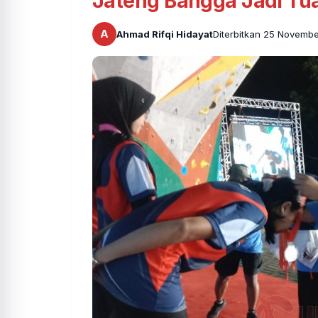
Jateng Bangga Jadi T
A
Ahmad Rifqi Hidayat
Diterbitkan 25 Novemb