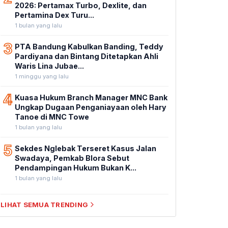
2026: Pertamax Turbo, Dexlite, dan
Pertamina Dex Turu...
1 bulan yang lalu
3
PTA Bandung Kabulkan Banding, Teddy
Pardiyana dan Bintang Ditetapkan Ahli
Waris Lina Jubae...
1 minggu yang lalu
4
Kuasa Hukum Branch Manager MNC Bank
Ungkap Dugaan Penganiayaan oleh Hary
Tanoe di MNC Towe
1 bulan yang lalu
5
Sekdes Nglebak Terseret Kasus Jalan
Swadaya, Pemkab Blora Sebut
Pendampingan Hukum Bukan K...
1 bulan yang lalu
LIHAT SEMUA TRENDING