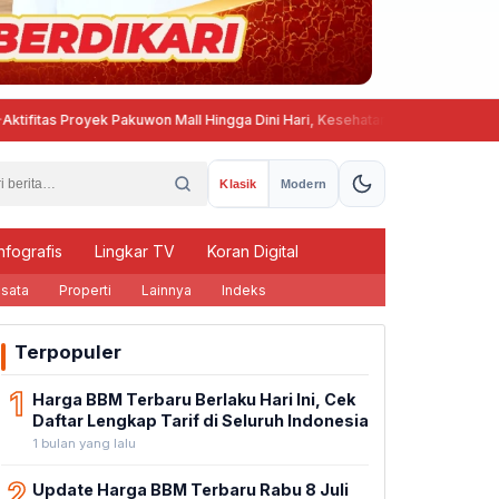
royek Pakuwon Mall Hingga Dini Hari, Kesehatan dan Ketenangan Warga Go
Klasik
Modern
nfografis
Lingkar TV
Koran Digital
sata
Properti
Lainnya
Indeks
Terpopuler
1
Harga BBM Terbaru Berlaku Hari Ini, Cek
Daftar Lengkap Tarif di Seluruh Indonesia
1 bulan yang lalu
2
Update Harga BBM Terbaru Rabu 8 Juli