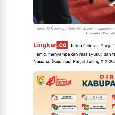
Ketua FPTI Jateng, Abdul Hamid saat memberikan ta
kompleks GOR Jatid
Lingkar
.co
Ketua Federasi Panjat
Hamid, menyampaikan rasa syukur dan ter
Nasional (Kejurnas)
Panjat Tebing
XIX 202