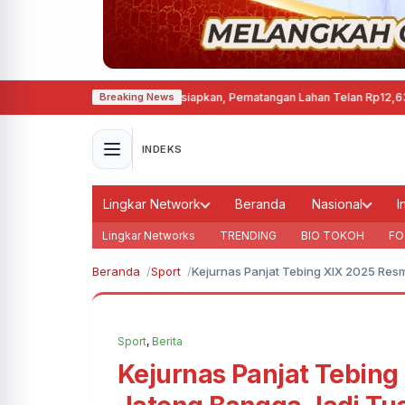
nen di Cepu Mulai Disiapkan, Pematangan Lahan Telan Rp12,63 Miliar
·
Keba
Breaking News
INDEKS
Lingkar Network
Beranda
Nasional
I
Lingkar Networks
TRENDING
BIO TOKOH
FO
Beranda
Sport
Kejurnas Panjat Tebing XIX 2025 Res
Sport
,
Berita
Kejurnas Panjat Tebing