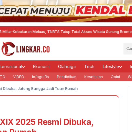
karan Meluas, TNBTS Tutup Total Akses Wisata Gunung Bromo
·
Aktifitas P
nternasional
Ekonomi
Olahraga
Tech
Lifestyle
I
TO
VIDEO
Infografis
Pendidikan
Kesehatan
Opini
Wi
mi Dibuka, Jateng Bangga Jadi Tuan Rumah
 XIX 2025 Resmi Dibuka,