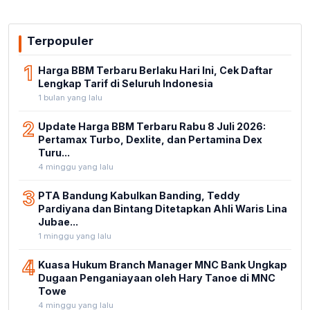
Terpopuler
1
Harga BBM Terbaru Berlaku Hari Ini, Cek Daftar
Lengkap Tarif di Seluruh Indonesia
1 bulan yang lalu
2
Update Harga BBM Terbaru Rabu 8 Juli 2026:
Pertamax Turbo, Dexlite, dan Pertamina Dex
Turu...
4 minggu yang lalu
3
PTA Bandung Kabulkan Banding, Teddy
Pardiyana dan Bintang Ditetapkan Ahli Waris Lina
Jubae...
1 minggu yang lalu
4
Kuasa Hukum Branch Manager MNC Bank Ungkap
Dugaan Penganiayaan oleh Hary Tanoe di MNC
Towe
4 minggu yang lalu