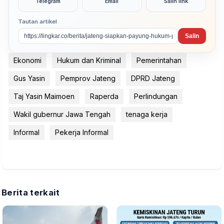
Telegram
Email
Salin link
Tautan artikel
Salin
Ekonomi
Hukum dan Kriminal
Pemerintahan
Gus Yasin
Pemprov Jateng
DPRD Jateng
Taj Yasin Maimoen
Raperda
Perlindungan
Wakil gubernur Jawa Tengah
tenaga kerja
Informal
Pekerja Informal
Berita terkait