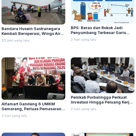
BPS: Beras dan Rokok Jadi
Bandara Husein Sastranegara
Penyumbang Terbesar Garis
Kembali Beroperasi, Wings Air
Kemiskinan di Jateng
Buka Rute Penerbangan
2 hari yang lalu
20 jam yang lalu
Bandung-Palembang
Pemkab Purbalingga Perkuat
Investasi Hingga Peluang Kerja
Alfamart Gandeng 6 UMKM
di Jepang
Semarang, Perluas Pemasaran
2 hari yang lalu
Produk Lokal
2 hari yang lalu