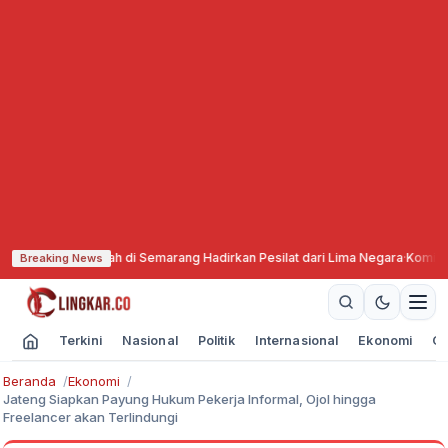
adiyah di Semarang Hadirkan Pesilat dari Lima Negara
·
Komisi X DPR Minta
Breaking News
Terkini
Nasional
Politik
Internasional
Ekonomi
Ol
Beranda
Ekonomi
Jateng Siapkan Payung Hukum Pekerja Informal, Ojol hingga
Freelancer akan Terlindungi