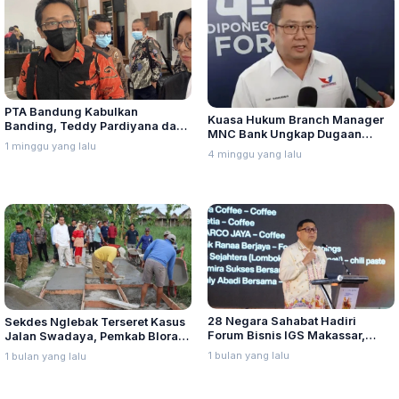
PTA Bandung Kabulkan
Kuasa Hukum Branch Manager
Banding, Teddy Pardiyana dan
MNC Bank Ungkap Dugaan
Bintang Ditetapkan Ahli Waris
1 minggu yang lalu
Penganiayaan oleh Hary Tanoe
4 minggu yang lalu
Lina Jubaedah
di MNC Towe
28 Negara Sahabat Hadiri
Sekdes Nglebak Terseret Kasus
Forum Bisnis IGS Makassar,
Jalan Swadaya, Pemkab Blora
Munafri Tawarkan Investasi
Sebut Pendampingan Hukum
1 bulan yang lalu
1 bulan yang lalu
Stadion Untia
Bukan Kewenangannya