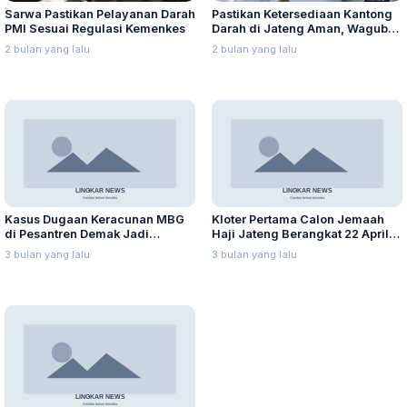
Sarwa Pastikan Pelayanan Darah
Pastikan Ketersediaan Kantong
PMI Sesuai Regulasi Kemenkes
Darah di Jateng Aman, Wagub
Beri Apresiasi PMI
2 bulan yang lalu
2 bulan yang lalu
Kasus Dugaan Keracunan MBG
Kloter Pertama Calon Jemaah
di Pesantren Demak Jadi
Haji Jateng Berangkat 22 April,
Perhatian Serius Pemprov
Dibagi Embarkasi Solo dan
3 bulan yang lalu
3 bulan yang lalu
Jateng
Yogyakarta