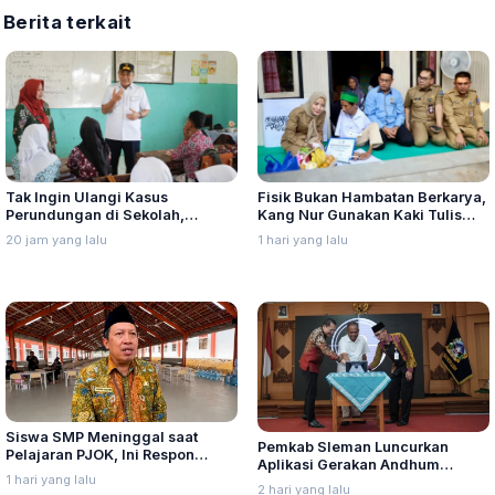
Berita terkait
Tak Ingin Ulangi Kasus
Fisik Bukan Hambatan Berkarya,
Perundungan di Sekolah,
Kang Nur Gunakan Kaki Tulis
Nurkholes Minta Perkuat
Kaligrafi Arab
20 jam yang lalu
1 hari yang lalu
Pengawasan Murid
Siswa SMP Meninggal saat
Pemkab Sleman Luncurkan
Pelajaran PJOK, Ini Respon
Aplikasi Gerakan Andhum
Dindikpora Rembang
1 hari yang lalu
Handarbeni Penanganan Anak
2 hari yang lalu