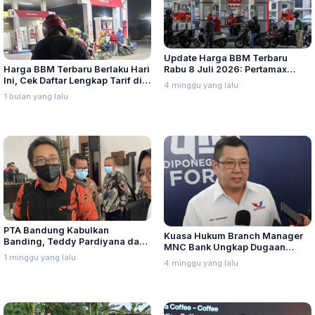
Update Harga BBM Terbaru
Harga BBM Terbaru Berlaku Hari
Rabu 8 Juli 2026: Pertamax
Ini, Cek Daftar Lengkap Tarif di
Turbo, Dexlite, dan Pertamina
4 minggu yang lalu
Seluruh Indonesia
Dex Turun
1 bulan yang lalu
PTA Bandung Kabulkan
Kuasa Hukum Branch Manager
Banding, Teddy Pardiyana dan
MNC Bank Ungkap Dugaan
Bintang Ditetapkan Ahli Waris
1 minggu yang lalu
Penganiayaan oleh Hary Tanoe
4 minggu yang lalu
Lina Jubaedah
di MNC Towe