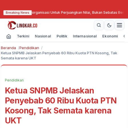
kan Berorganisasi Untuk Perjuangkan Nilai, Bukan Sebatas Berkumpul
·
GKR He
Breaking News
Terkini
Nasional
Politik
Internasional
Ekonomi
Ol
Beranda
Pendidikan
Ketua SNPMB Jelaskan Penyebab 60 Ribu Kuota PTN Kosong, Tak
Semata karena UKT
Pendidikan
Ketua SNPMB Jelaskan
Penyebab 60 Ribu Kuota PTN
Kosong, Tak Semata karena
UKT