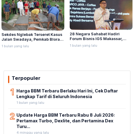
28 Negara Sahabat Hadiri
Sekdes Nglebak Terseret Kasus
Forum Bisnis IGS Makassar,
Jalan Swadaya, Pemkab Blora
Munafri Tawarkan Investasi
Sebut Pendampingan Hukum
1 bulan yang lalu
1 bulan yang lalu
Stadion Untia
Bukan Kewenangannya
Terpopuler
1
Harga BBM Terbaru Berlaku Hari Ini, Cek Daftar
Lengkap Tarif di Seluruh Indonesia
1 bulan yang lalu
2
Update Harga BBM Terbaru Rabu 8 Juli 2026:
Pertamax Turbo, Dexlite, dan Pertamina Dex
Turu...
4 minggu yang lalu