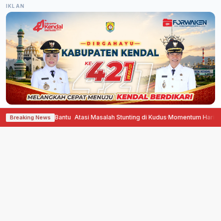
IKLAN
ter Gizine Bener Bantu Atasi Masalah Stunting di Kudus
·
Momentum Hari Jad
Breaking News