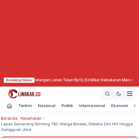
kan, Pematangan Lahan Telan Rp12,63 Miliar
·
Kebakaran Meluas, TNBTS Tutu
Breaking News
Terkini
Nasional
Politik
Internasional
Ekonomi
Ol
Beranda
Kesehatan
Lapas Semarang Skrining 780 Warga Binaan, Deteksi Dini HIV hingga
Gangguan Jiwa