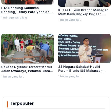
PTA Bandung Kabulkan
Kuasa Hukum Branch Manager
Banding, Teddy Pardiyana dan
MNC Bank Ungkap Dugaan
Bintang Ditetapkan Ahli Waris
1 minggu yang lalu
Penganiayaan oleh Hary Tanoe
1 bulan yang lalu
Lina Jubaedah
di MNC Towe
28 Negara Sahabat Hadiri
Sekdes Nglebak Terseret Kasus
Forum Bisnis IGS Makassar,
Jalan Swadaya, Pemkab Blora
Munafri Tawarkan Investasi
Sebut Pendampingan Hukum
1 bulan yang lalu
1 bulan yang lalu
Stadion Untia
Bukan Kewenangannya
Terpopuler