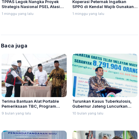
TPPAS Legok Nangka Proyek
Koperasi Peternak Ingatkan
Strategis Nasional PSEL Atasi
SPPG di Kendal Wajib Gunakan
Sampah di Bandung Raya
Telur Lokal, Sesuai Kesepakatan
1 minggu yang lalu
1 minggu yang lalu
Jawa Tengah
Baca juga
Terima Bantuan Alat Portable
Turunkan Kasus Tuberkulosis,
Pemeriksaan TBC, Program
Gubernur Jateng Luncurkan
Speling Dapat Perhatian
Program Speling Melesat dan
9 bulan yang lalu
10 bulan yang lalu
Pemerintah Pusat
TB Express