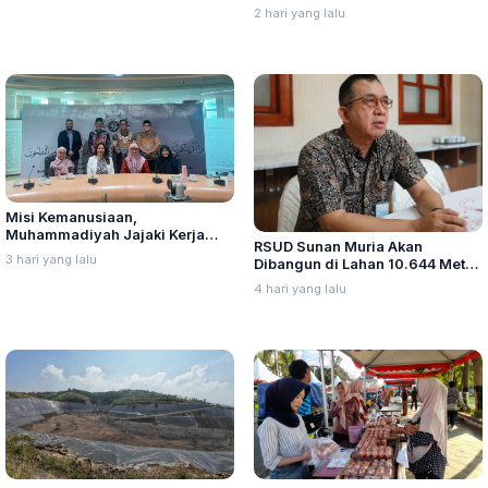
Stunting di Kudus
2 hari yang lalu
Misi Kemanusiaan,
Muhammadiyah Jajaki Kerja
RSUD Sunan Muria Akan
Sama Pelayanan Kanker Bagi
3 hari yang lalu
Dibangun di Lahan 10.644 Meter
Warga Palestina di Yordania
Persegi, Perizinan Mulai Diurus
4 hari yang lalu