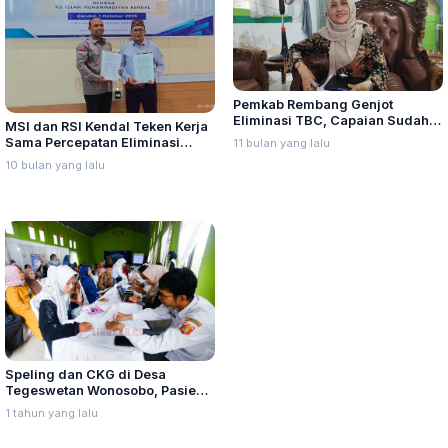
Pemkab Rembang Genjot
Eliminasi TBC, Capaian Sudah
MSI dan RSI Kendal Teken Kerja
56 Persen
Sama Percepatan Eliminasi
11 bulan yang lalu
Tuberkulosis
10 bulan yang lalu
Speling dan CKG di Desa
Tegeswetan Wonosobo, Pasien
Stunting dan TBC Cukup Tinggi
1 tahun yang lalu