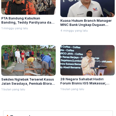
PTA Bandung Kabulkan
Kuasa Hukum Branch Manager
Banding, Teddy Pardiyana dan
MNC Bank Ungkap Dugaan
Bintang Ditetapkan Ahli Waris
1 minggu yang lalu
Penganiayaan oleh Hary Tanoe
4 minggu yang lalu
Lina Jubaedah
di MNC Towe
28 Negara Sahabat Hadiri
Sekdes Nglebak Terseret Kasus
Forum Bisnis IGS Makassar,
Jalan Swadaya, Pemkab Blora
Munafri Tawarkan Investasi
Sebut Pendampingan Hukum
1 bulan yang lalu
1 bulan yang lalu
Stadion Untia
Bukan Kewenangannya