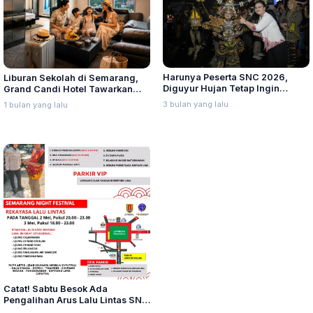
Harunya Peserta SNC 2026,
Liburan Sekolah di Semarang,
Diguyur Hujan Tetap Ingin
Grand Candi Hotel Tawarkan
Tampil hingga Tuntas
Staycation hingga Kelas Kreatif
3 bulan yang lalu
1 bulan yang lalu
Anak
Catat! Sabtu Besok Ada
Pengalihan Arus Lalu Lintas SNC
2026