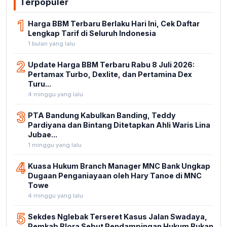
Terpopuler
1
Harga BBM Terbaru Berlaku Hari Ini, Cek Daftar
Lengkap Tarif di Seluruh Indonesia
1 bulan yang lalu
2
Update Harga BBM Terbaru Rabu 8 Juli 2026:
Pertamax Turbo, Dexlite, dan Pertamina Dex
Turu...
4 minggu yang lalu
3
PTA Bandung Kabulkan Banding, Teddy
Pardiyana dan Bintang Ditetapkan Ahli Waris Lina
Jubae...
1 minggu yang lalu
4
Kuasa Hukum Branch Manager MNC Bank Ungkap
Dugaan Penganiayaan oleh Hary Tanoe di MNC
Towe
4 minggu yang lalu
5
Sekdes Nglebak Terseret Kasus Jalan Swadaya,
Pemkab Blora Sebut Pendampingan Hukum Bukan