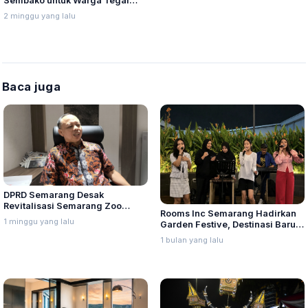
Sembako untuk Warga Tegal
Sari Semarang
2 minggu yang lalu
Baca juga
DPRD Semarang Desak
Revitalisasi Semarang Zoo
Rooms Inc Semarang Hadirkan
Segera Diputuskan, Jangan
1 minggu yang lalu
Garden Festive, Destinasi Baru
Berlarut-larut
Nongkrong dan Kuliner Akhir
1 bulan yang lalu
Pekan