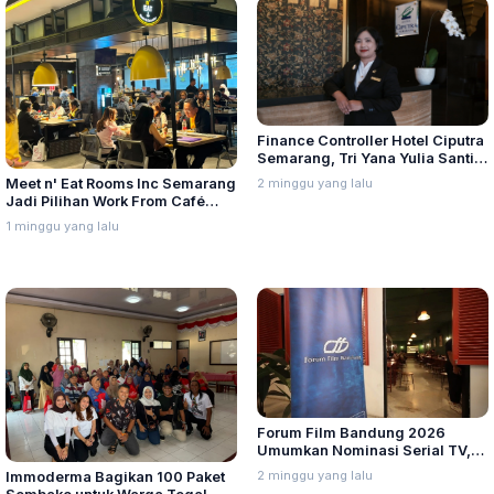
Finance Controller Hotel Ciputra
Semarang, Tri Yana Yulia Santi:
Kepemimpinan Berawal dari
2 minggu yang lalu
Meet n' Eat Rooms Inc Semarang
Integritas dan Proses
Jadi Pilihan Work From Café
dengan Menu Baru yang Variatif
1 minggu yang lalu
Forum Film Bandung 2026
Umumkan Nominasi Serial TV,
Web Hingga Pemeran Utama
2 minggu yang lalu
Immoderma Bagikan 100 Paket
Terpuji