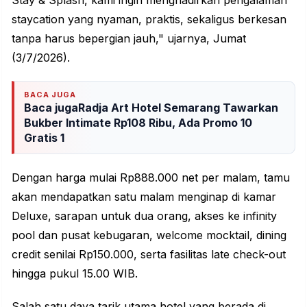
Stay & Splash, kami ingin menghadirkan pengalaman
staycation yang nyaman, praktis, sekaligus berkesan
tanpa harus bepergian jauh," ujarnya, Jumat
(3/7/2026).
BACA JUGA
Baca jugaRadja Art Hotel Semarang Tawarkan
Bukber Intimate Rp108 Ribu, Ada Promo 10
Gratis 1
Dengan harga mulai Rp888.000 net per malam, tamu
akan mendapatkan satu malam menginap di kamar
Deluxe, sarapan untuk dua orang, akses ke infinity
pool dan pusat kebugaran, welcome mocktail, dining
credit senilai Rp150.000, serta fasilitas late check-out
hingga pukul 15.00 WIB.
Salah satu daya tarik utama hotel yang berada di